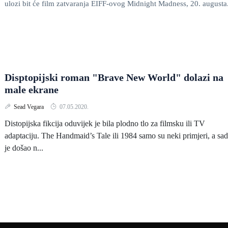
ulozi bit će film zatvaranja EIFF-ovog Midnight Madness, 20. augusta
Disptopijski roman "Brave New World" dolazi na
male ekrane
Sead Vegara
07.05.2020.
Distopijska fikcija oduvijek je bila plodno tlo za filmsku ili TV
adaptaciju. The Handmaid’s Tale ili 1984 samo su neki primjeri, a sa
je došao n...