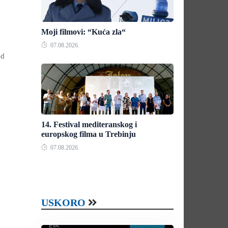
Moji filmovi: “Kuća zla“
07.08.2026.
ed
14. Festival mediteranskog i
europskog filma u Trebinju
07.08.2026.
USKORO