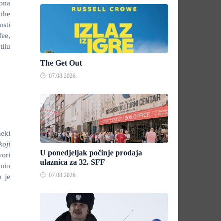
ona
 the
osti
ee,
tilu
The Get Out
07.08.2026.
neki
koji
U ponedjeljak počinje prodaja
vori
ulaznica za 32. SFF
imio
07.08.2026.
o je