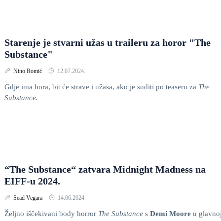
Starenje je stvarni užas u traileru za horor "The
Substance"
Nino Romić
12.07.2024.
Gdje ima bora, bit će strave i užasa, ako je suditi po teaseru za
The
Substance.
“The Substance“ zatvara Midnight Madness na
EIFF-u 2024.
Sead Vegara
14.06.2024.
Željno iščekivani body horror
The Substance
s
Demi Moore
u glavno