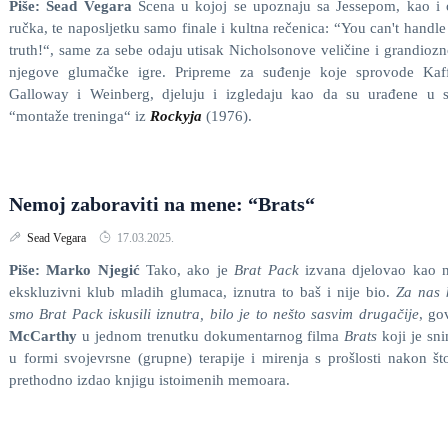
Piše: Sead Vegara
Scena u kojoj se upoznaju sa Jessepom, kao i 
ručka, te naposljetku samo finale i kultna rečenica: “You can't handle
truth!“, same za sebe odaju utisak Nicholsonove veličine i grandiozn
njegove glumačke igre. Pripreme za suđenje koje sprovode Kaff
Galloway i Weinberg, djeluju i izgledaju kao da su urađene u s
“montaže treninga“ iz
Rockyja
(1976).
Nemoj zaboraviti na mene: “Brats“
Sead Vegara
17.03.2025.
Piše: Marko Njegić
Tako, ako je
Brat Pack
izvana djelovao kao 
ekskluzivni klub mladih glumaca, iznutra to baš i nije bio.
Za nas 
smo Brat Pack iskusili iznutra, bilo je to nešto sasvim drugačije
, go
McCarthy
u jednom trenutku dokumentarnog filma
Brats
koji je sn
u formi svojevrsne (grupne) terapije i mirenja s prošlosti nakon št
prethodno izdao knjigu istoimenih memoara.