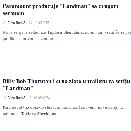
Paramount produžuje "Landman" sa drugom
sezonom
Nino Romić
13.03.2025.
Nova serija iz radionice
Taylora Sheridana,
Landman,
vratit će se pr
publiku sa novom sezonom.
Billy Bob Thornton i crno zlato u traileru za seriju
"Landman"
Nino Romić
06.09.2024.
Paramount+ je objavio službeni trailer za
Landman,
novu seriju iz
radionice
Taylora Sheridana.