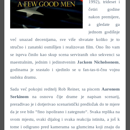
1992), trideset i
četiri godine
nakon premijere,
a gledate ga
jednom godišnje
već unazad decenijama, sve više shvatate koliko je to
stručno i zanatski osmišljen i realizovan film. Ono što vam
se isprva činilo kao skup scena serviranih oko sekvenci sa
maestralnim, jednim i jedinstvenim
Jackom Nicholsonom
,
godinama je srastalo i sjedinlo se u fan-tas-ti-čnu vojnu
sudsku dramu.
Sada već pokojni reditelj Rob Reiner, sa piscem
Aaronom
Sorkinom
na osnovu čije drame je napisan scenarij,
prerađivao je i dotjerivao scenaristički predložak do te mjere
da je sve bilo “fino ispolirano i zategnuto“. Svaka replika na
svom mjestu, svaki dijalog i svaka reakcija istinita, a još k
tome i odigrano pred kamerama sa glumcima koji znaju da