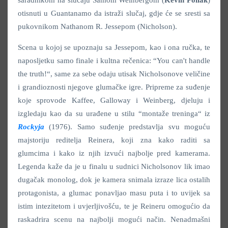
saradnikom na slučaju Samom Weinbergom (
Kevin Pollak
)
otisnuti u Guantanamo da istraži slučaj, gdje će se sresti sa
pukovnikom Nathanom R. Jessepom (Nicholson).
Scena u kojoj se upoznaju sa Jessepom, kao i ona ručka, te
naposljetku samo finale i kultna rečenica: “You can't handle
the truth!“, same za sebe odaju utisak Nicholsonove veličine
i grandioznosti njegove glumačke igre. Pripreme za suđenje
koje sprovode Kaffee, Galloway i Weinberg, djeluju i
izgledaju kao da su urađene u stilu “montaže treninga“ iz
Rockyja
(1976). Samo suđenje predstavlja svu moguću
majstoriju reditelja Reinera, koji zna kako raditi sa
glumcima i kako iz njih izvući najbolje pred kamerama.
Legenda kaže da je u finalu u sudnici Nicholsonov lik imao
dugačak monolog, dok je kamera snimala izraze lica ostalih
protagonista, a glumac ponavljao masu puta i to uvijek sa
istim intezitetom i uvjerljivošću, te je Reineru omogućio da
raskadrira scenu na najbolji mogući način. Nenadmašni