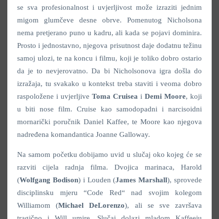
se sva profesionalnost i uvjerljivost može izraziti jednim
migom glumčeve desne obrve. Pomenutog Nicholsona
nema pretjerano puno u kadru, ali kada se pojavi dominira.
Prosto i jednostavno, njegova prisutnost daje dodatnu težinu
samoj ulozi, te na koncu i filmu, koji je toliko dobro ostario
da je to nevjerovatno. Da bi Nicholsonova igra došla do
izražaja, tu svakako u kontekst treba staviti i veoma dobro
raspoložene i uvjerljive
Toma Cruisea
i
Demi Moore
, koji
u biti nose film. Cruise kao samodopadni i narcisoidni
mornarički poručnik Daniel Kaffee, te Moore kao njegova
nadređena komandantica Joanne Galloway.
Na samom početku dobijamo uvid u slučaj oko kojeg će se
razviti cijela radnja filma. Dvojica marinaca, Harold
(
Wolfgang Bodison
) i Louden (
James Marshall
), sprovede
disciplinsku mjeru “Code Red“ nad svojim kolegom
Williamom (
Michael DeLorenzo
), ali se sve završava
tragično i Will umire. Slučaj dolazi mladom Kaffeeju