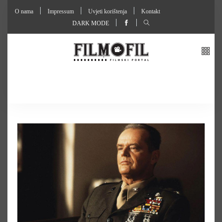
O nama
Impressum
Uvjeti korištenja
Kontakt
DARK MODE