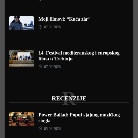
Moji filmovi: “Kuća zla“
07.08.2026.
14. Festival mediteranskog i europskog
filma u Trebinju
07.08.2026.
R
RECENZIJE
Power Ballad: Poput sjajnog muzičkog
singla
05.08.2026.