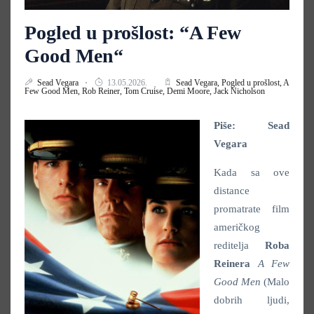
Pogled u prošlost: “A Few
Good Men“
Sead Vegara
13.05.2026.
Sead Vegara,
Pogled u prošlost,
A
Few Good Men,
Rob Reiner,
Tom Cruise,
Demi Moore,
Jack Nicholson
Piše: Sead
Vegara
Kada sa ove
distance
promatrate film
američkog
reditelja
Roba
Reinera
A Few
Good Men
(Malo
dobrih ljudi,