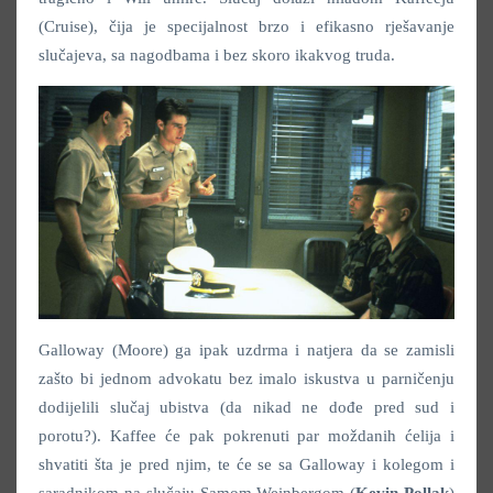
(Cruise), čija je specijalnost brzo i efikasno rješavanje
slučajeva, sa nagodbama i bez skoro ikakvog truda.
Galloway (Moore) ga ipak uzdrma i natjera da se zamisli
zašto bi jednom advokatu bez imalo iskustva u parničenju
dodijelili slučaj ubistva (da nikad ne dođe pred sud i
porotu?). Kaffee će pak pokrenuti par moždanih ćelija i
shvatiti šta je pred njim, te će se sa Galloway i kolegom i