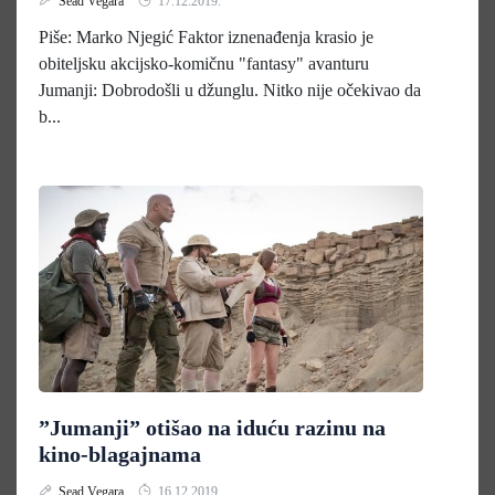
Sead Vegara
17.12.2019.
Piše: Marko Njegić Faktor iznenađenja krasio je
obiteljsku akcijsko-komičnu "fantasy" avanturu
Jumanji: Dobrodošli u džunglu. Nitko nije očekivao da
b...
”Jumanji” otišao na iduću razinu na
kino-blagajnama
Sead Vegara
16.12.2019.