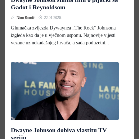
Gadot i Reynoldsom
Nino Romić
22.01.2020.
Glumačka zvijezda Dywaynea „The Rock“ Johnsona
izgleda kao da je u vječnom usponu. Najnovije vijesti
vezane uz nekadašnjeg hrvača, a sada poduzetni...
Dwayne Johnson dobiva vlastitu TV
seriju