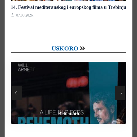
14. Festival mediteranskog i europskog filma u Trebinju
07.08.2026.
USKORO
How To Rob A Bank
Heart of the Beast
By Any Means
Behemoth