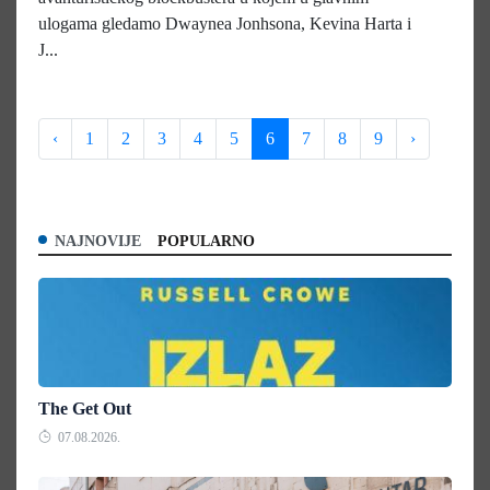
ulogama gledamo Dwaynea Jonhsona, Kevina Harta i
J...
‹
1
2
3
4
5
6
7
8
9
›
NAJNOVIJE
POPULARNO
The Get Out
07.08.2026.