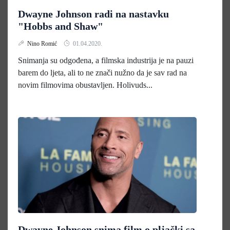
Dwayne Johnson radi na nastavku
"Hobbs and Shaw"
Nino Romić
01.04.2020.
Snimanja su odgođena, a filmska industrija je na pauzi
barem do ljeta, ali to ne znači nužno da je sav rad na
novim filmovima obustavljen. Holivuds...
Dwayne Johnson snima film o pljački sa