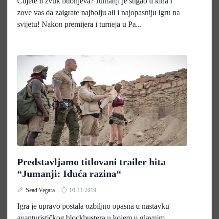
Čujete li zvuk bubnjeva? Jumanji je stigao u kina i
zove vas da zaigrate najbolju ali i najopasniju igru na
svijetu! Nakon premijera i turneja u Pa...
Predstavljamo titlovani trailer hita
“Jumanji: Iduća razina“
Sead Vegara
01.11.2019.
Igra je upravo postala ozbiljno opasna u nastavku
avanturističkog blockbustera u kojem u glavnim