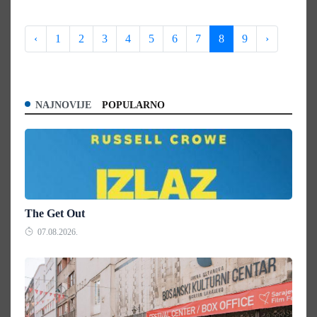
‹
1
2
3
4
5
6
7
8
9
›
NAJNOVIJE
POPULARNO
The Get Out
07.08.2026.