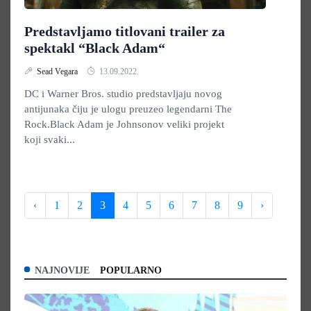
Predstavljamo titlovani trailer za
spektakl “Black Adam“
Sead Vegara
13.09.2022.
DC i Warner Bros. studio predstavljaju novog
antijunaka čiju je ulogu preuzeo legendarni The
Rock.Black Adam je Johnsonov veliki projekt
koji svaki...
‹
1
2
3
4
5
6
7
8
9
›
NAJNOVIJE
POPULARNO