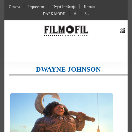
O nama
Impressum
Uvjeti korištenja
Kontakt
DARK MODE
DWAYNE JOHNSON