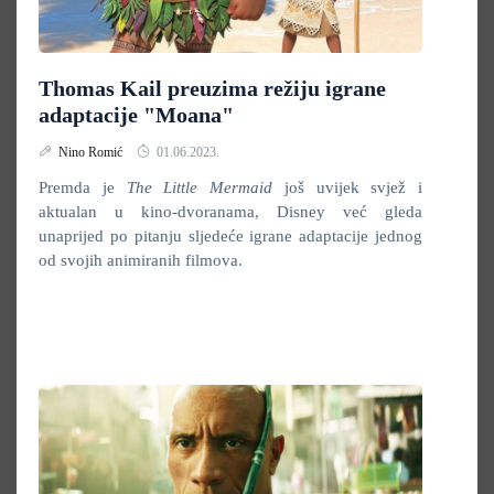
Thomas Kail preuzima režiju igrane
adaptacije "Moana"
Nino Romić
01.06.2023.
Premda je
The Little Mermaid
još uvijek svjež i
aktualan u kino-dvoranama, Disney već gleda
unaprijed po pitanju sljedeće igrane adaptacije jednog
od svojih animiranih filmova.