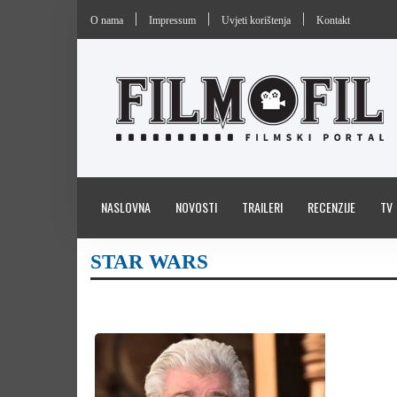
O nama
Impressum
Uvjeti korištenja
Kontakt
NASLOVNA
NOVOSTI
TRAILERI
RECENZIJE
TV
STAR WARS