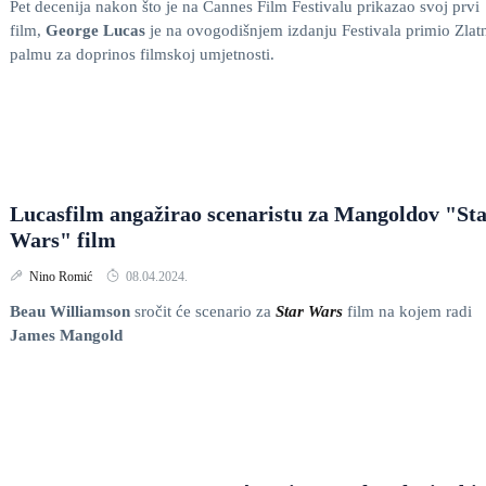
Pet decenija nakon što je na Cannes Film Festivalu prikazao svoj prvi
film,
George Lucas
je na ovogodišnjem izdanju Festivala primio Zlat
palmu
za doprinos filmskoj umjetnosti.
Lucasfilm angažirao scenaristu za Mangoldov "St
Wars" film
Nino Romić
08.04.2024.
Beau Williamson
sročit će scenario za
Star Wars
film na kojem radi
James Mangold