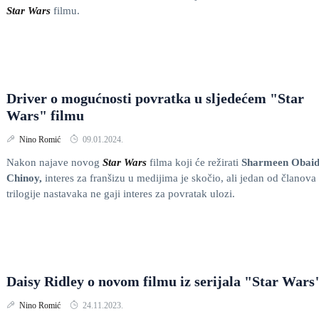
Star Wars
filmu.
Driver o mogućnosti povratka u sljedećem "Star
Wars" filmu
Nino Romić
09.01.2024.
Nakon najave novog
Star Wars
filma koji će režirati
Sharmeen Obaid
Chinoy,
interes za franšizu u medijima je skočio, ali jedan od članova
trilogije nastavaka ne gaji interes za povratak ulozi.
Daisy Ridley o novom filmu iz serijala "Star Wars
Nino Romić
24.11.2023.