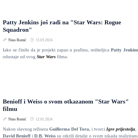
Patty Jenkins još radi na "Star Wars: Rogue
Squadron"
Nino Romić
15.03.2024.
Iako se činilo da je projekt zapao u prašinu, rediteljica
Patty Jenkin
odustaje od svog
Star Wars
filma.
Benioff i Weiss o svom otkazanom "Star Wars"
filmu
Nino Romić
12.01.2024.
Nakon slavnog režisera
Guillerma Del Tora,
i tvorci
Igre prijestolja
,
David Benioff
i
D.B. Weiss
su otkrili detalje o svom nikada realizira