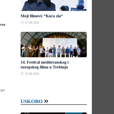
Moji filmovi: “Kuća zla“
07.08.2026.
ova
14. Festival mediteranskog i
europskog filma u Trebinju
07.08.2026.
nego
USKORO