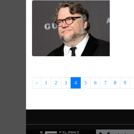
‹
1
2
3
4
5
6
7
8
9