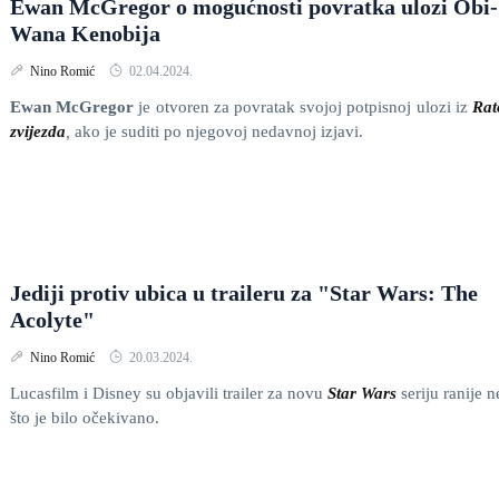
Ewan McGregor o mogućnosti povratka ulozi Obi-
Wana Kenobija
Nino Romić
02.04.2024.
Ewan McGregor
je otvoren za povratak svojoj potpisnoj ulozi iz
Rat
zvijezda
,
ako je suditi po njegovoj nedavnoj izjavi.
Jediji protiv ubica u traileru za "Star Wars: The
Acolyte"
Nino Romić
20.03.2024.
Lucasfilm i Disney su objavili trailer za novu
Star Wars
seriju ranije 
što je bilo očekivano.