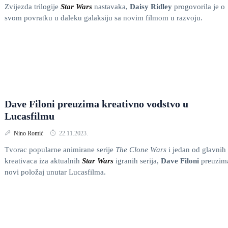
Zvijezda trilogije
Star Wars
nastavaka,
Daisy Ridley
progovorila je o
svom povratku u daleku galaksiju sa novim filmom u razvoju.
Dave Filoni preuzima kreativno vodstvo u
Lucasfilmu
Nino Romić
22.11.2023.
Tvorac popularne animirane serije
The Clone Wars
i jedan od glavnih
kreativaca iza aktualnih
Star Wars
igranih serija,
Dave Filoni
preuzim
novi položaj unutar Lucasfilma.