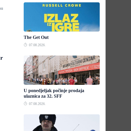
nu
The Get Out
07.08.2026.
ar
U ponedjeljak počinje prodaja
ulaznica za 32. SFF
07.08.2026.