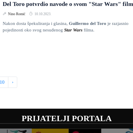
Del Toro potvrdio navode o svom "Star Wars" fil
Nino Romić
10.10.2023.
Nakon dosta špekuliranja i glasina,
Guillermo del Toro
je razjasnio
pojedinosti oko svog nesuđenog
Star Wars
filma.
10
›
PRIJATELJI PORTALA