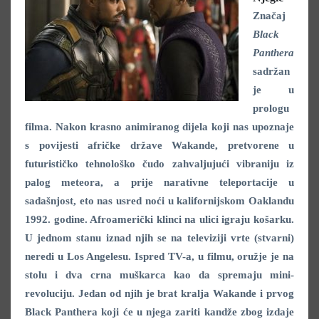
Značaj
Black
Panthera
sadržan
je u
prologu
filma. Nakon krasno animiranog dijela koji nas upoznaje
s povijesti afričke države Wakande, pretvorene u
futurističko tehnološko čudo zahvaljujući vibraniju iz
palog meteora, a prije narativne teleportacije u
sadašnjost, eto nas usred noći u kalifornijskom Oaklandu
1992. godine. Afroamerički klinci na ulici igraju košarku.
U jednom stanu iznad njih se na televiziji vrte (stvarni)
neredi u Los Angelesu. Ispred TV-a, u filmu, oružje je na
stolu i dva crna muškarca kao da spremaju mini-
revoluciju. Jedan od njih je brat kralja Wakande i prvog
Black Panthera koji će u njega zariti kandže zbog izdaje