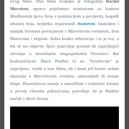
ovog filma. Plus filma svakako je fotografija
Rachel
Morrison
, upravo prijelomno nominirane za kameru
Mudbounda
(prva žena s nominacijom u povijesti), bogatih
tekstura boja, nerijetko inspiriranih
Avatarom
.
Istaknimo i
manjak forsirane povezanosti s Marvelovim svemirom, Iron
Manovima i ekipom. Jedna kratka referencija i to je sve, a
tek se iza odjavne špice pojavljuje poznati lik najavljujući
zbivanja u skorašnjem megaspektaklu
Osvetnici: Rat
beskonačnosti.
Black Panther će se, “bondovski“ je
najavljeno, vratiti u tom filmu, ali i imati još barem sedam
ukazanja u Marvelovom svemiru, samostalnih ili unutar
ekipe. Basnoslovna zarada u američkim i svjetskim kinima
u prvom vikendu prikazivanja potvrđuje da je Panther
mačak s devet života.