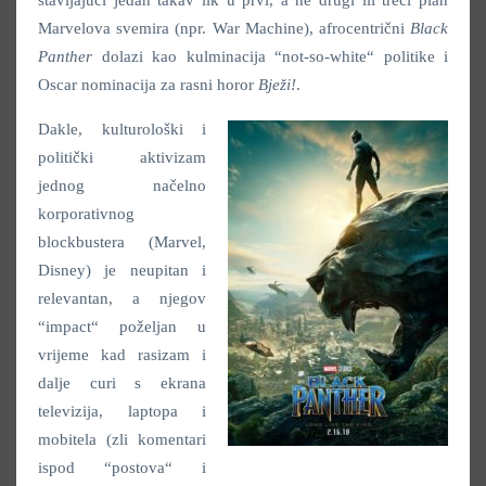
stavljajući jedan takav lik u prvi, a ne drugi ili treći plan
Marvelova svemira (npr. War Machine), afrocentrični
Black
Panther
dolazi kao kulminacija “not-so-white“ politike i
Oscar nominacija za rasni horor
Bježi!
.
Dakle, kulturološki i
politički aktivizam
jednog načelno
korporativnog
blockbustera (Marvel,
Disney) je neupitan i
relevantan, a njegov
“impact“ poželjan u
vrijeme kad rasizam i
dalje curi s ekrana
televizija, laptopa i
mobitela (zli komentari
ispod “postova“ i