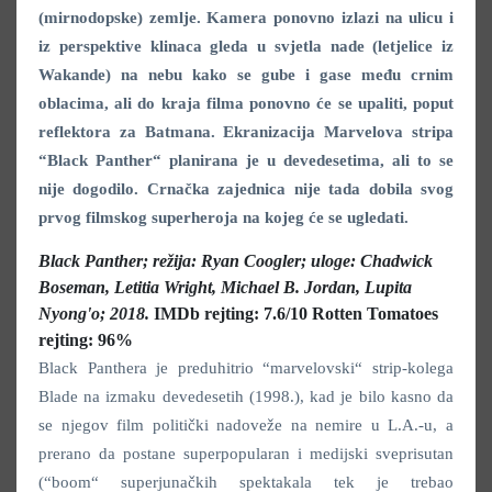
(mirnodopske) zemlje. Kamera ponovno izlazi na ulicu i
iz perspektive klinaca gleda u svjetla nade (letjelice iz
Wakande) na nebu kako se gube i gase među crnim
oblacima, ali do kraja filma ponovno će se upaliti, poput
reflektora za Batmana. Ekranizacija Marvelova stripa
“Black Panther“ planirana je u devedesetima, ali to se
nije dogodilo. Crnačka zajednica nije tada dobila svog
prvog filmskog superheroja na kojeg će se ugledati.
Black Panther; režija: Ryan Coogler; uloge: Chadwick
Boseman, Letitia Wright, Michael B. Jordan, Lupita
Nyong'o; 2018.
IMDb rejting: 7.6/10
Rotten Tomatoes
rejting: 96%
Black Panthera je preduhitrio “marvelovski“ strip-kolega
Blade na izmaku devedesetih (1998.), kad je bilo kasno da
se njegov film politički nadoveže na nemire u L.A.-u, a
prerano da postane superpopularan i medijski sveprisutan
(“boom“ superjunačkih spektakala tek je trebao