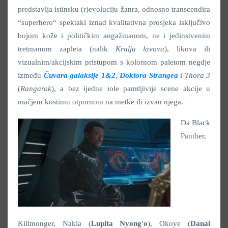
predstavlja istinsku (r)evoluciju žanra, odnosno transcendira
“superhero“ spektakl iznad kvalitativna prosjeka isključivo
bojom kože i političkim angažmanom, ne i jedinstvenim
tretmanom zapleta (nalik
Kralju lavova
), likova ili
vizualnim/akcijskim pristupom s kolornom paletom negdje
između
Čuvara galaksije 1&2
,
Doktora Strangea
i
Thora 3
(
Rangarok
), a bez ijedne iole pamtljivije scene akcije u
mačjem kostimu otpornom na metke ili izvan njega.
Da Black
Panther,
Killmonger, Nakia (
Lupita Nyong'o
), Okoye (
Danai