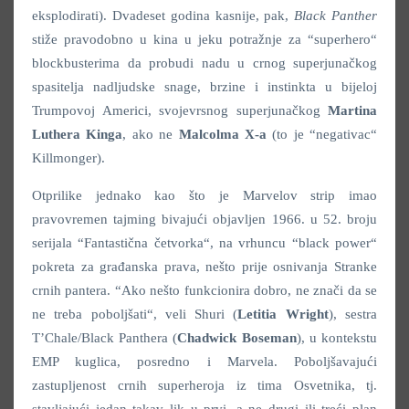
eksplodirati). Dvadeset godina kasnije, pak,
Black Panther
stiže pravodobno u kina u jeku potražnje za “superhero“
blockbusterima da probudi nadu u crnog superjunačkog
spasitelja nadljudske snage, brzine i instinkta u bijeloj
Trumpovoj Americi, svojevrsnog superjunačkog
Martina
Luthera Kinga
, ako ne
Malcolma X-a
(to je “negativac“
Killmonger).
Otprilike jednako kao što je Marvelov strip imao
pravovremen tajming bivajući objavljen 1966. u 52. broju
serijala “Fantastična četvorka“, na vrhuncu “black power“
pokreta za građanska prava, nešto prije osnivanja Stranke
crnih pantera. “Ako nešto funkcionira dobro, ne znači da se
ne treba poboljšati“, veli Shuri (
Letitia Wright
), sestra
T’Chale/Black Panthera (
Chadwick Boseman
), u kontekstu
EMP kuglica, posredno i Marvela. Poboljšavajući
zastupljenost crnih superheroja iz tima Osvetnika, tj.