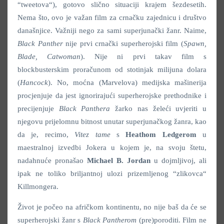
“tweetova“), gotovo slično situaciji krajem šezdesetih.
Nema što, ovo je važan film za crnačku zajednicu i društvo
današnjice. Važniji nego za sami superjunački žanr. Naime,
Black Panther
nije prvi crnački superherojski film (
Spawn,
Blade, Catwoman
). Nije ni prvi takav film s
blockbusterskim proračunom od stotinjak milijuna dolara
(
Hancock
). No, moćna (Marvelova) medijska mašinerija
procjenjuje da jest ignorirajući superherojske prethodnike i
precijenjuje
Black Panthera
žarko nas želeći uvjeriti u
njegovu prijelomnu bitnost unutar superjunačkog žanra, kao
da je, recimo,
Vitez tame
s
Heathom Ledgerom
u
maestralnoj izvedbi Jokera u kojem je, na svoju štetu,
nadahnuće pronašao
Michael B. Jordan
u dojmljivoj, ali
ipak ne toliko briljantnoj ulozi prizemljenog “zlikovca“
Killmongera.
Život je počeo na afričkom kontinentu, no nije baš da će se
superherojski žanr s
Black Pantherom
(pre)poroditi. Film ne