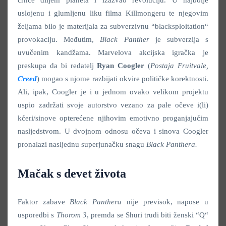
crnce diljem planeta i izazvao revoluciju. U najbolje
uslojenu i glumljenu liku filma Killmongeru te njegovim
željama bilo je materijala za subverzivnu “blacksploitation“
provokaciju. Međutim,
Black Panther
je subverzija s
uvučenim kandžama. Marvelova akcijska igračka je
preskupa da bi redatelj
Ryan Coogler
(
Postaja Fruitvale,
Creed
) mogao s njome razbijati okvire političke korektnosti.
Ali, ipak, Coogler je i u jednom ovako velikom projektu
uspio zadržati svoje autorstvo vezano za pale očeve i(li)
kćeri/sinove opterećene njihovim emotivno proganjajućim
nasljedstvom. U dvojnom odnosu očeva i sinova Coogler
pronalazi nasljednu superjunačku snagu
Black Panthera.
Mačak s devet života
Faktor zabave
Black Panthera
nije previsok, napose u
usporedbi s
Thorom 3
, premda se Shuri trudi biti ženski “Q“