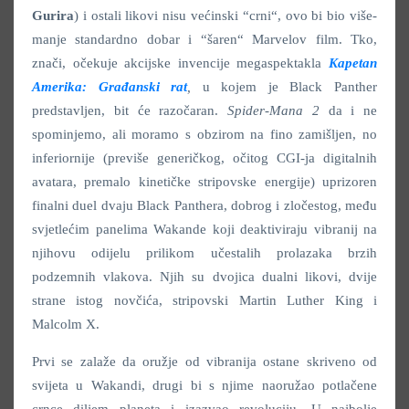
Gurira
) i ostali likovi nisu većinski “crni“, ovo bi bio više-
manje standardno dobar i “šaren“ Marvelov film. Tko,
znači, očekuje akcijske invencije megaspektakla
Kapetan
Amerika: Građanski rat
,
u kojem je Black Panther
predstavljen, bit će razočaran.
Spider-Mana 2
da i ne
spominjemo, ali moramo s obzirom na fino zamišljen, no
inferiornije (previše generičkog, očitog CGI-ja digitalnih
avatara, premalo kinetičke stripovske energije) uprizoren
finalni duel dvaju Black Panthera, dobrog i zločestog, među
svjetlećim panelima Wakande koji deaktiviraju vibranij na
njihovu odijelu prilikom učestalih prolazaka brzih
podzemnih vlakova. Njih su dvojica dualni likovi, dvije
strane istog novčića, stripovski Martin Luther King i
Malcolm X.
Prvi se zalaže da oružje od vibranija ostane skriveno od
svijeta u Wakandi, drugi bi s njime naoružao potlačene