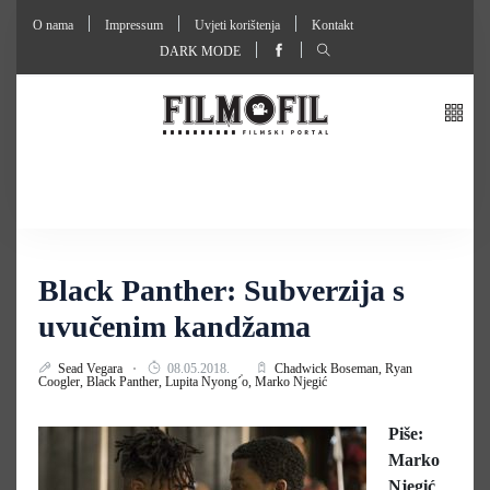
O nama
Impressum
Uvjeti korištenja
Kontakt
DARK MODE
Black Panther: Subverzija s
uvučenim kandžama
Sead Vegara
08.05.2018.
Chadwick Boseman,
Ryan
Coogler,
Black Panther,
Lupita Nyong´o,
Marko Njegić
Piše:
Marko
Njegić