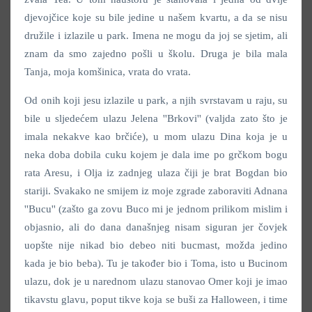
djevojčice koje su bile jedine u našem kvartu, a da se nisu
družile i izlazile u park. Imena ne mogu da joj se sjetim, ali
znam da smo zajedno pošli u školu. Druga je bila mala
Tanja, moja komšinica, vrata do vrata.
Od onih koji jesu izlazile u park, a njih svrstavam u raju, su
bile u sljedećem ulazu Jelena ''Brkovi'' (valjda zato što je
imala nekakve kao brčiće), u mom ulazu Dina koja je u
neka doba dobila cuku kojem je dala ime po grčkom bogu
rata Aresu, i Olja iz zadnjeg ulaza čiji je brat Bogdan bio
stariji. Svakako ne smijem iz moje zgrade zaboraviti Adnana
''Bucu'' (zašto ga zovu Buco mi je jednom prilikom mislim i
objasnio, ali do dana današnjeg nisam siguran jer čovjek
uopšte nije nikad bio debeo niti bucmast, možda jedino
kada je bio beba). Tu je također bio i Toma, isto u Bucinom
ulazu, dok je u narednom ulazu stanovao Omer koji je imao
tikavstu glavu, poput tikve koja se buši za Halloween, i time