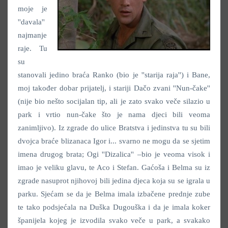
moje je
''davala''
najmanje
raje. Tu
su
stanovali jedino braća Ranko (bio je ''starija raja'') i Bane,
moj također dobar prijatelj, i stariji Dačo zvani ''Nun-čake''
(nije bio nešto socijalan tip, ali je zato svako veče silazio u
park i vrtio nun-čake što je nama djeci bili veoma
zanimljivo). Iz zgrade do ulice Bratstva i jedinstva tu su bili
dvojca braće blizanaca Igor i... svarno ne mogu da se sjetim
imena drugog brata; Ogi ''Dizalica'' –bio je veoma visok i
imao je veliku glavu, te Aco i Stefan. Gaćoša i Belma su iz
zgrade nasuprot njihovoj bili jedina djeca koja su se igrala u
parku. Sjećam se da je Belma imala izbačene prednje zube
te tako podsjećala na Duška Dugouška i da je imala koker
španijela kojeg je izvodila svako veče u park, a svakako