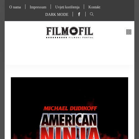
O nama
Impressum
Uvjeti korištenja
Kontakt
DARK MODE