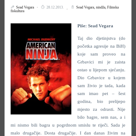
Sead Vegara
28.12.2013.
Sead Vegara,
nindža,
Filmska
fiskultura
Piše: Sead Vegara
Taj dio djetinjstva (do
početka agresije na BiH)
koje sam proveo na
Grbavici mi je zaista
ostao u lijepom sjećanju.
Dio Grbavice u kojem
sam živio je tada, kada
sam imao pet – šest
godina, bio prelijepo
mjesto za odrasti. Nije
bilo bagre, sem nas, a i
mi nismo bili bagra u pogrdnom smislu te riječi. Sada je
malo drugačije. Dosta drugačije. I dan danas živim na