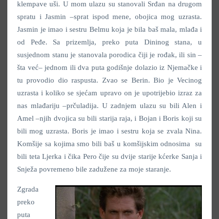
klempave uši. U mom ulazu su stanovali Srđan na drugom
spratu i Jasmin –sprat ispod mene, obojica mog uzrasta.
Jasmin je imao i sestru Belmu koja je bila baš mala, mlađa i
od Peđe. Sa prizemlja, preko puta Dininog stana, u
susjednom stanu je stanovala porodica čiji je rođak, ili sin –
šta već– jednom ili dva puta godišnje dolazio iz Njemačke i
tu provodio dio raspusta. Zvao se Berin. Bio je Vecinog
uzrasta i koliko se sjećam upravo on je upotrijebio izraz za
nas mlađariju –prčuladija. U zadnjem ulazu su bili Alen i
Amel –njih dvojica su bili starija raja, i Bojan i Boris koji su
bili mog uzrasta. Boris je imao i sestru koja se zvala Nina.
Komšije sa kojima smo bili baš u komšijskim odnosima su
bili teta Ljerka i čika Pero čije su dvije starije kćerke Sanja i
Snježa povremeno bile zadužene za moje staranje.
Zgrada
preko
puta