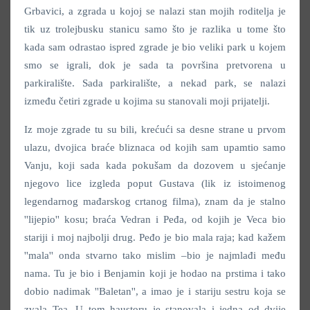
Grbavici, a zgrada u kojoj se nalazi stan mojih roditelja je
tik uz trolejbusku stanicu samo što je razlika u tome što
kada sam odrastao ispred zgrade je bio veliki park u kojem
smo se igrali, dok je sada ta površina pretvorena u
parkiralište. Sada parkiralište, a nekad park, se nalazi
između četiri zgrade u kojima su stanovali moji prijatelji.
Iz moje zgrade tu su bili, krećući sa desne strane u prvom
ulazu, dvojica braće bliznaca od kojih sam upamtio samo
Vanju, koji sada kada pokušam da dozovem u sjećanje
njegovo lice izgleda poput Gustava (lik iz istoimenog
legendarnog mađarskog crtanog filma), znam da je stalno
''lijepio'' kosu; braća Vedran i Peđa, od kojih je Veca bio
stariji i moj najbolji drug. Peđo je bio mala raja; kad kažem
''mala'' onda stvarno tako mislim –bio je najmlađi među
nama. Tu je bio i Benjamin koji je hodao na prstima i tako
dobio nadimak ''Baletan'', a imao je i stariju sestru koja se
zvala Tea. U tom haustoru je stanovala i jedna od dvije