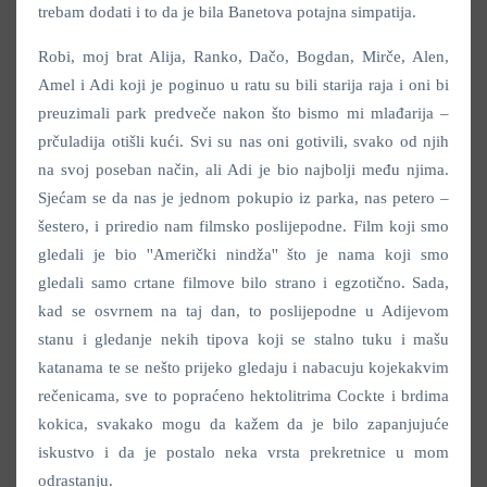
trebam dodati i to da je bila Banetova potajna simpatija.
Robi, moj brat Alija, Ranko, Dačo, Bogdan, Mirče, Alen,
Amel i Adi koji je poginuo u ratu su bili starija raja i oni bi
preuzimali park predveče nakon što bismo mi mlađarija –
prčuladija otišli kući. Svi su nas oni gotivili, svako od njih
na svoj poseban način, ali Adi je bio najbolji među njima.
Sjećam se da nas je jednom pokupio iz parka, nas petero –
šestero, i priredio nam filmsko poslijepodne. Film koji smo
gledali je bio ''Američki nindža'' što je nama koji smo
gledali samo crtane filmove bilo strano i egzotično. Sada,
kad se osvrnem na taj dan, to poslijepodne u Adijevom
stanu i gledanje nekih tipova koji se stalno tuku i mašu
katanama te se nešto prijeko gledaju i nabacuju kojekakvim
rečenicama, sve to popraćeno hektolitrima Cockte i brdima
kokica, svakako mogu da kažem da je bilo zapanjujuće
iskustvo i da je postalo neka vrsta prekretnice u mom
odrastanju.