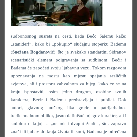
sudbonosnog susreta na cesti, kada Bećo Salemu kaže:
„stanider!“, kako bi „pokupio“ slučajnu stoperku Bademu
(
Snežana Bogdanović
), što je svakako standardni Sidranov
scenaristički element poigravanja sa sudbinom, Bećir i
Badema će započeti svoju ljubavnu vezu. Tokom razgovora
upoznavanja na mostu kao mjestu spajanja različitih
svjetova, ali i prostoru zahvalnom za bijeg, kako će se na
kraju ispostaviti, osim jedno drugom, osobine svojih
karaktera, Bećir i Badema predstavljaju i publici. Dok
autori, glavnog muškog lika grade u patrijarhalno-
tradicionalnom obliku, jasno definišući njegov karakter, ali i
sudbinu u kojoj se „ne misli dvaput ženiti“, što, zapravo
znači ili ljubav do kraja života ili smrt, Badema je određena