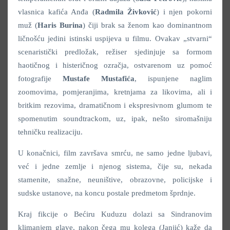
vlasnica kafića Anđa (
Radmila Živković
) i njen pokorni
muž (
Haris Burina
) čiji brak sa ženom kao dominantnom
ličnošću jedini istinski uspijeva u filmu. Ovakav „stvarni“
scenaristički predložak, režiser sjedinjuje sa formom
haotičnog i histeričnog ozračja, ostvarenom uz pomoć
fotografije
Mustafe Mustafića
, ispunjene naglim
zoomovima, pomjeranjima, kretnjama za likovima, ali i
britkim rezovima, dramatičnom i ekspresivnom glumom te
spomenutim soundtrackom, uz, ipak, nešto siromašniju
tehničku realizaciju.
U konačnici, film završava smrću, ne samo jedne ljubavi,
već i jedne zemlje i njenog sistema, čije su, nekada
stamenite, snažne, neuništive, obrazovne, policijske i
sudske ustanove, na koncu postale predmetom šprdnje.
Kraj fikcije o Bećiru Kuduzu dolazi sa Sindranovim
klimanjem glave, nakon čega mu kolega (Janjić) kaže da