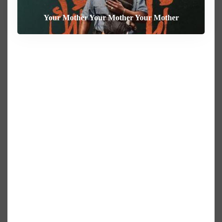
Your Mother Your Mother Your Mother
Heart of the Beast
The Weight
Behemoth