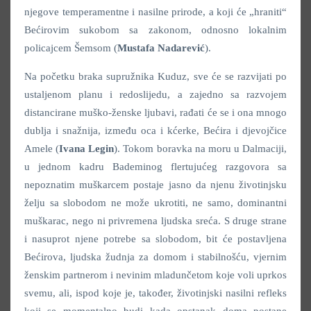
njegove temperamentne i nasilne prirode, a koji će „hraniti“
Bećirovim sukobom sa zakonom, odnosno lokalnim
policajcem Šemsom (
Mustafa Nadarević
).
Na početku braka supružnika Kuduz, sve će se razvijati po
ustaljenom planu i redoslijedu, a zajedno sa razvojem
distancirane muško-ženske ljubavi, rađati će se i ona mnogo
dublja i snažnija, između oca i kćerke, Bećira i djevojčice
Amele (
Ivana Legin
). Tokom boravka na moru u Dalmaciji,
u jednom kadru Bademinog flertujućeg razgovora sa
nepoznatim muškarcem postaje jasno da njenu životinjsku
želju sa slobodom ne može ukrotiti, ne samo, dominantni
muškarac, nego ni privremena ljudska sreća. S druge strane
i nasuprot njene potrebe sa slobodom, bit će postavljena
Bećirova, ljudska žudnja za domom i stabilnošću, vjernim
ženskim partnerom i nevinim mladunčetom koje voli uprkos
svemu, ali, ispod koje je, također, životinjski nasilni refleks
koji se momentalno budi kada opstanak doma postane