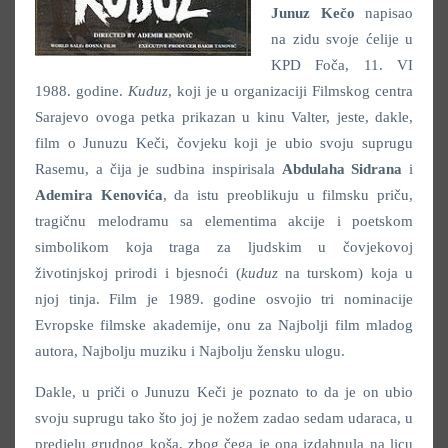
Junuz Kečo
napisao
na zidu svoje ćelije u
KPD Foča, 11. VI
1988. godine.
Kuduz
, koji je u organizaciji Filmskog centra
Sarajevo ovoga petka prikazan u kinu Valter, jeste, dakle,
film o Junuzu Keči, čovjeku koji je ubio svoju suprugu
Rasemu, a čija je sudbina inspirisala
Abdulaha Sidrana
i
Ademira Kenovića
, da istu preoblikuju u filmsku priču,
tragičnu melodramu sa elementima akcije i poetskom
simbolikom koja traga za ljudskim u čovjekovoj
životinjskoj prirodi i bjesnoći (
kuduz
na turskom) koja u
njoj tinja. Film je 1989. godine osvojio tri nominacije
Evropske filmske akademije, onu za Najbolji film mladog
autora, Najbolju muziku i Najbolju žensku ulogu.
Dakle, u priči o Junuzu Keči je poznato to da je on ubio
svoju suprugu tako što joj je nožem zadao sedam udaraca, u
predjelu grudnog koša, zbog čega je ona izdahnula na licu