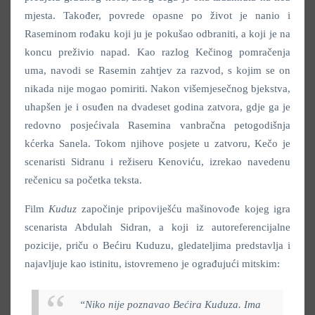
mjesta. Također, povrede opasne po život je nanio i
Raseminom rođaku koji ju je pokušao odbraniti, a koji je na
koncu preživio napad. Kao razlog Kečinog pomračenja
uma, navodi se Rasemin zahtjev za razvod, s kojim se on
nikada nije mogao pomiriti. Nakon višemjesečnog bjekstva,
uhapšen je i osuđen na dvadeset godina zatvora, gdje ga je
redovno posjećivala Rasemina vanbračna petogodišnja
kćerka Sanela. Tokom njihove posjete u zatvoru, Kečo je
scenaristi Sidranu i režiseru Kenoviću, izrekao navedenu
rečenicu sa početka teksta.
Film
Kuduz
započinje pripoviješću mašinovođe kojeg igra
scenarista Abdulah Sidran, a koji iz autoreferencijalne
pozicije, priču o Bećiru Kuduzu, gledateljima predstavlja i
najavljuje kao istinitu, istovremeno je ograđujući mitskim:
“Niko nije poznavao Bećira Kuduza. Ima