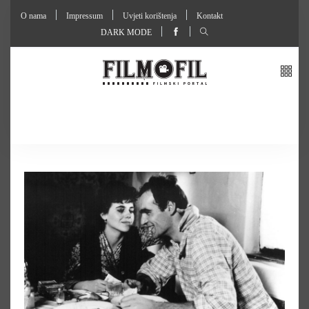
O nama
Impressum
Uvjeti korištenja
Kontakt
DARK MODE