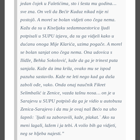
jedan čojek u Faletićima, sto i šesta mu godina…
sve zna. On veli da Bećir Kuduz nikad nije ni
postojô. A morel se bolan vidjeti ono čega nema.
Kažu da su u Kiseljaku sedamnaestorica ljudi
potpisali u SUPU izjavu, da su ga vidjeli kako u
dućanu onoga Mije Klarića, uzima pogače. A morel
se bolan sanjat ono čega nema. Ona udovica s
Ilidže, Behka Sokolović, kaže da ga je trinest puta
sanjala. Kaže da ima krila, ovako mu se ispod
pazuha sastavilo. Kaže ne leti nego kad ga duša
zaboli ođe, vako. Onda onaj naučnik Fikret
Selimbašić iz Zenice, vazda tašnu nosa… on je u
Sarajevu u SUPU potpisô da ga je vidio u autobusu
Zenica-Sarajevo i da mu je ovaj naš Bećo na uho
šapnô: `ljudi su zaboravili, kaže, plakat.` Ako su
meni lagali, lažem i ja tebi. A volio bih ga vidjeti,
neg se hljeba najesti.”