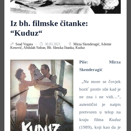
Iz bh. filmske čitanke:
“Kuduz“
Sead Vegara
30.03.2021.
Mirza Skenderagić,
Ademir
Kenović,
Abdulah Sidran,
Bh. filmska čitanka,
Kuduz
Piše: Mirza
Skenderagić
„Ne more se čovjek
borit` protiv sile kad je
ne zna i ne vidi…“,
autentični je natpis
pretvoren u telop na
kraju filma
Kuduz
(1989), koji kao da je