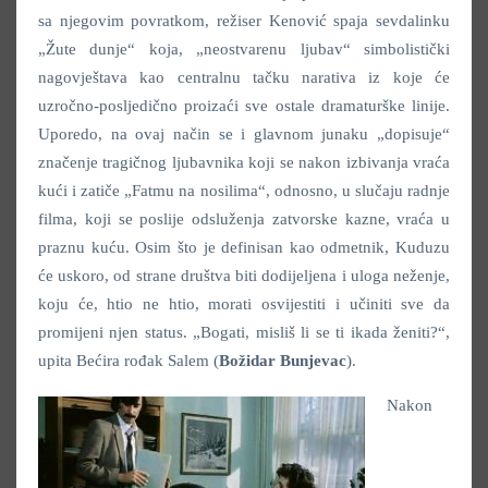
sa njegovim povratkom, režiser Kenović spaja sevdalinku
„Žute dunje“ koja, „neostvarenu ljubav“ simbolistički
nagovještava kao centralnu tačku narativa iz koje će
uzročno-posljedično proizaći sve ostale dramaturške linije.
Uporedo, na ovaj način se i glavnom junaku „dopisuje“
značenje tragičnog ljubavnika koji se nakon izbivanja vraća
kući i zatiče „Fatmu na nosilima“, odnosno, u slučaju radnje
filma, koji se poslije odsluženja zatvorske kazne, vraća u
praznu kuću. Osim što je definisan kao odmetnik, Kuduzu
će uskoro, od strane društva biti dodijeljena i uloga neženje,
koju će, htio ne htio, morati osvijestiti i učiniti sve da
promijeni njen status. „Bogati, misliš li se ti ikada ženiti?“,
upita Bećira rođak Salem (
Božidar Bunjevac
).
Nakon