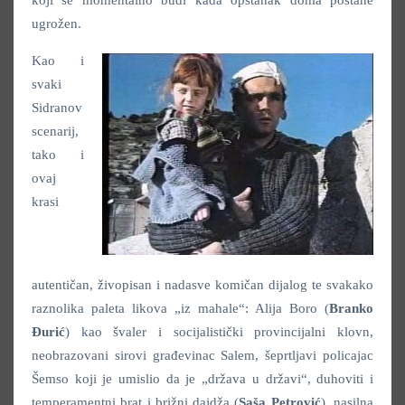
ugrožen.
Kao i
svaki
Sidranov
scenarij,
tako i
ovaj
krasi
autentičan, živopisan i nadasve komičan dijalog te svakako
raznolika paleta likova „iz mahale“: Alija Boro (
Branko
Đurić
) kao švaler i socijalistički provincijalni klovn,
neobrazovani sirovi građevinac Salem, šeprtljavi policajac
Šemso koji je umislio da je „država u državi“, duhoviti i
temperamentni brat i brižni dajdža (
Saša Petrović
), nasilna