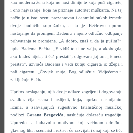
kao moderna žena koja ne nosi dimije te koja puši cigarete,
i ono najvažnije, koja ne priznaje autoritet muškarca. Na taj
način je u istoj sceni prezentovan i centralni sukob između
dvoje budućih supružnika, a to je Bećirovo uporno
nastojanje da promijeni Bademu i njeno odlučno odbijanje
prihvatanja te promjene. „A dobro, znaš ti da ja pušim?“,
upita Badema Bećira. „E vidiš to ti ne valja, a akobogda,
ako budeš htjela, ti ćeš prestati“, odgovara joj on. „E neću
prestati“, uzvraća Badema i vadi kutiju cigareta iz džepa i
pali cigaretu. „Čovjek snuje, Bog odlučuje. Vidjećemo.“,
zaključuje Bećir.
Uprkos neslaganju, njih dvoje odlaze zagrljeni i dogovaraju
svadbu, čija scena i uslijedi, koja, uprkos nasmijanim
licima, a zahvaljujući sugestivno fatalističnoj muzičkoj
podlozi
Gorana Bregovića
, naslućuje dolazeću tragediju.
Uporedo sa ljubavnim motivom koji većinom određuje
glavnog lika, scenarist i režiser će razvijati i onaj koji se tiče