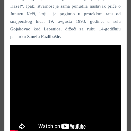
„laže!“. Ipak, stvarnost je sama ponudila nastavak priče o
Junuzu Keči, koji je poginuo u proteklom ratu od
snajperskog hica, 19. avgusta 1993. godine, u selu
Gojakovac kod Lepenice, držeći za ruku 14-godišnju
pastorku
Sanelu Fazlibašić
.