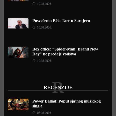
10.08.2026.
Posvećeno: Béla Tarr u Sarajevu
10.08.2026.
Box office: "Spider-Man: Brand New
Day" ne predaje vodstvo
10.08.2026.
R
RECENZIJE
Power Ballad: Poput sjajnog muzičkog
singla
05.08.2026.