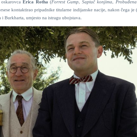
ij oskarovca
Erica Rotha
(
Forrest Gump
,
Šaptač konjima
,
Probuđena 
orsese kontaktirao pripadnike titularne indijanske nacije, nakon čega je 
a i Burkharta, umjesto na istragu ubojstava.