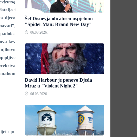
cvjetnog
atelja i
ka djeca
Šef Disneyja ohrabren uspjehom
"Spider-Man: Brand New Day"
znavati”,
06.08.2026.
ipadnice
hova krv
“njihovo
pipljive
prekriva
ih mahom
David Harbour je ponovo Djeda
Mraz u "Violent Night 2"
06.08.2026.
ijetu po