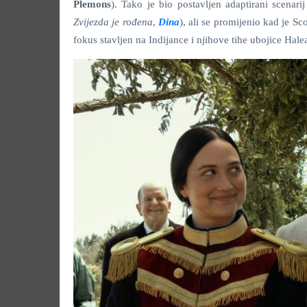
Plemons
). Tako je bio postavljen adaptirani scenar
Zvijezda je rođena
,
Dina
), ali se promijenio kad je Sc
fokus stavljen na Indijance i njihove tihe ubojice Hale