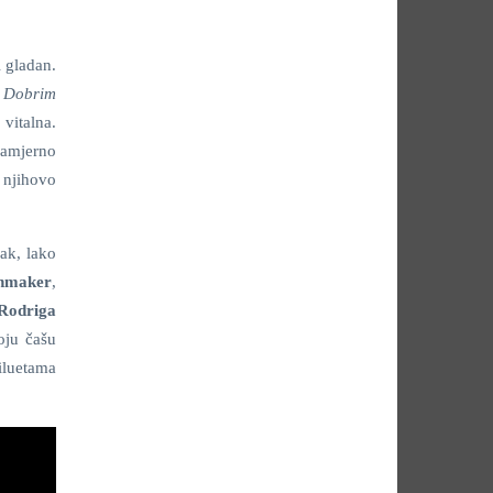
i gladan.
o
Dobrim
vitalna.
 namjerno
i njihovo
jak, lako
nmaker
,
Rodriga
oju čašu
iluetama