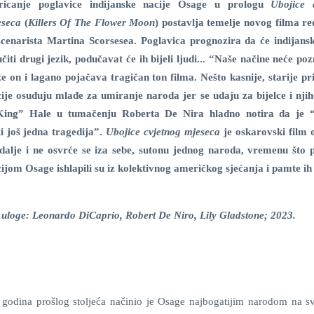
ricanje poglavice indijanske nacije Osage u prologu
Ubojice 
eseca
(
Killers Of The Flower Moon
) postavlja temelje novog filma red
scenarista
Martina Scorsesea
. Poglavica prognozira da će indijans
čiti drugi jezik, podučavat će ih bijeli ljudi... “Naše načine neće po
e on i lagano pojačava tragičan ton filma. Nešto kasnije, starije pr
ije osuđuju mlađe za umiranje naroda jer se udaju za bijelce i nji
m “King” Hale u tumačenju Roberta De Nira
hladno notira da je 
i još jedna tragedija”.
Ubojice cvjetnog mjeseca
je oskarovski film o
e dalje i ne osvrće se iza sebe, sutonu jednog naroda, vremenu što 
cijom Osage ishlapili su iz kolektivnog američkog sjećanja i pamte 
; uloge: Leonardo DiCaprio, Robert De Niro, Lily Gladstone; 2023.
h godina prošlog stoljeća načinio je Osage najbogatijim narodom na sv