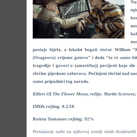
Na
mj
ko
nau
kaž
nac
postaje bijela, a lokalni bogati stočar Willia
(Osageovo) vrijeme gotovo” i doda “to će samo bit
tragedije i govori o (američkoj) povijesti koja id
zločine pijeskom zaborava. Počinjeni zločini nad na
samo pripadnici tog naroda.
Killers Of The Flower Moon; režija: Martin Scorsese
IMDb rejting: 8.2/10
Rotten Tomatoes rejting: 92%
Pronalazak nafte na njihovoj zemlji ranih dvadeseti