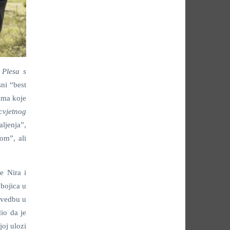
u
Plesa s
sni “best
ama koje
cvjetnog
aljenja”,
om”, ali
e Nira i
obojica u
zvedbu u
io da je
joj ulozi