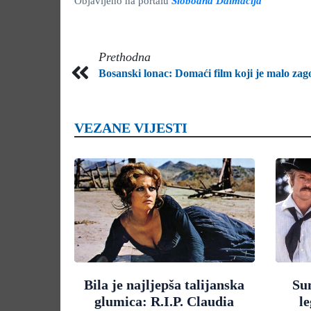
Objavljeno na portalu
Slobodna Dalmacija
Prethodna
Bosanski lonac: Domaći film koji je malo zag
VEZANE VIJESTI
Bila je najljepša talijanska
Su
glumica: R.I.P. Claudia
l