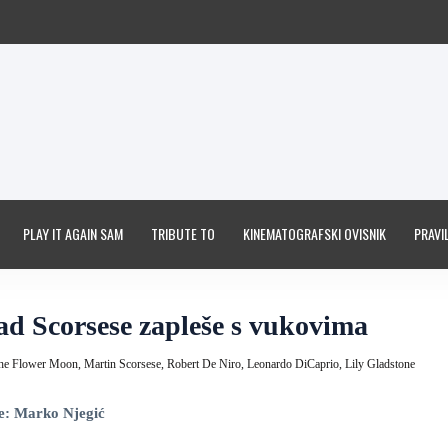
PLAY IT AGAIN SAM
TRIBUTE TO
KINEMATOGRAFSKI OVISNIK
PRAVIL
ad Scorsese zapleše s vukovima
 the Flower Moon,
Martin Scorsese,
Robert De Niro,
Leonardo DiCaprio,
Lily Gladstone
e: Marko Njegić