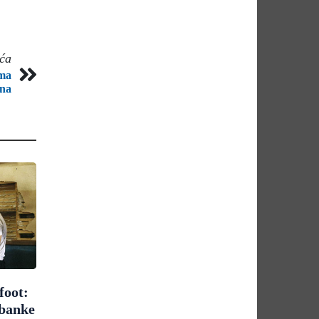
eća
ama
na
foot:
 banke