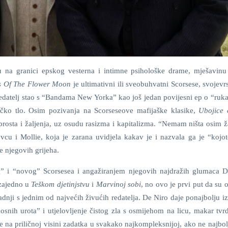
agu na granici epskog vesterna i intimne psihološke drame, mješavin
rs Of The Flower Moon
je ultimativni ili sveobuhvatni Scorsese, svojevr
 redatelj stao s “Bandama New Yorka” kao još jedan povijesni ep o “ruk
ičko tlo. Osim pozivanja na Scorseseove mafijaške klasike,
Ubojice 
prosta i žaljenja, uz osudu rasizma i kapitalizma. “Nemam ništa osim ž
vcu i Mollie, koja je zarana uvidjela kakav je i nazvala ga je “kojot
e njegovih grijeha.
g” i “novog” Scorsesea i angažiranjem njegovih najdražih glumaca D
 zajedno u
Teškom djetinjstvu
i
Marvinoj sobi
, no ovo je prvi put da su 
nji s jednim od najvećih živućih redatelja. De Niro daje ponajbolju i
nih urota” i utjelovljenje čistog zla s osmijehom na licu, makar tvrd
e na priličnoj visini zadatka u svakako najkompleksnijoj, ako ne najbol