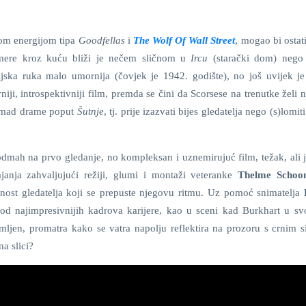
ećom energijom tipa
Goodfellas
i
The Wolf Of Wall Street
, mogao bi ostat
amere kroz kuću bliži je nečem sličnom u
Ircu
(starački dom) neg
ska ruka malo umornija (čovjek je 1942. godište), no još uvijek je 
iji, introspektivniji film, premda se čini da Scorsese na trenutke želi
komad drame poput
Šutnje
, tj. prije izazvati bijes gledatelja nego (s)lomit
 odmah na prvo gledanje, no kompleksan i uznemirujuć film, težak, ali 
rajanja zahvaljujući režiji, glumi i montaži veteranke
Thelme Schoo
ornost gledatelja koji se prepuste njegovu ritmu. Uz pomoć snimatelja
od najimpresivnijih kadrova karijere, kao u sceni kad Burkhart u sv
amljen, promatra kako se vatra napolju reflektira na prozoru s crnim s
a slici?