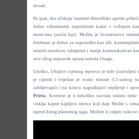
dosad.
Pa ipak, tko očekuje namiriti filmofilske apetite pršt
Jedan višeminutni neprekinuti kadar s vožnjom k
momcima
(noćni bar). Možda je Scorseseova redatelj
Irishman
je dobar za usporedbu kao tiši, kontemplativn
snimiti emotivno odmjeren i manje komunikativan 
srce zbog nepravde spram naroda Osage.
Utoliko,
Ubojice cvjetnog mjeseca
je teže (za)voljeti
je cijeniti i vrijedan je svake minute 3,5-satnog t
zahtijevajući i na koncu nagrađujući strpljenje i up
Prieta
, Scorsese je u nekoliko navrata snimio neke 
viskija kapne kapljicu otrova koji daje Mollie i, om
ispred žutog plamenog sjaja. Možete li vidjeti vukove n