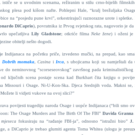
, ističe se u uvodnim scenama, režiranim u stilu crno-bijelih filmskih
skog plesa pod kišom nafte. Pohlepni Hale, “kralj brežuljaka Osage
ice na “posjedu pune krvi”, orkestrirajući raznorazne urote i spletke.
onardo DiCaprio
), povratnika iz Prvog svjetskog rata, nagovorio je da 
vrlo upečatljiva
Lily Gladstone
; otkriće filma
Neke žene
) i oženi je
zine obitelji nešto dogodi.
anje Indijanaca na početku priče, izvedeno mučki, na prepad, kao sm
,
Dobrih momaka
,
Casina
i
Irca
, s ubojicama koji su namještali da 
 sve do neminovnog “scorseseovskog” završnog pada kriminalističkog
 od ključnih scena postaje scena kad Burkhart čita knjigu o povije
ma Missouri i Osage. Ni-U-Kon-Ska. Djeca Srednjih voda. Makni se, 
Možete li vidjeti vukove na ovoj slici?”
rava povijesti tragediju naroda Osage i uopće Indijanaca (“bili smo ov
r Moon: The Osage Murders and The Birth Of The FBI”
Davida Granna
 mjeseca
fokusiraju na “rađanje FBI-ja”, odnosno “istražni biro”
J.
age, a DiCaprio je trebao glumiti agenta Toma Whitea (ulogu je preu