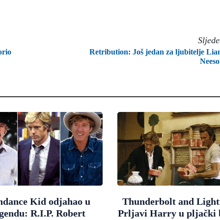
Sljed
orio
Retribution: Još jedan za ljubitelje Li
Neeso
ndance Kid odjahao u
Thunderbolt and Light
egendu: R.I.P. Robert
Prljavi Harry u pljački