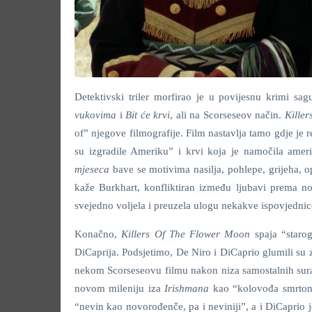
Detektivski triler morfirao je u povijesnu krimi s
vukovima
i
Bit će krvi
, ali na Scorseseov način.
Kille
of” njegove filmografije. Film nastavlja tamo gdje je
su izgradile Ameriku” i krvi koja je namočila amer
mjeseca
bave se motivima nasilja, pohlepe, grijeha, o
kaže Burkhart, konfliktiran između ljubavi prema no
svejedno voljela i preuzela ulogu nekakve ispovjednic
Konačno,
Killers Of The Flower Moon
spaja “staro
DiCaprija. Podsjetimo, De Niro i DiCaprio glumili su
nekom Scorseseovu filmu nakon niza samostalnih surad
novom mileniju iza
Irishmana
kao “kolovođa smrtonos
“nevin kao novorođenče, pa i neviniji”, a i DiCaprio j