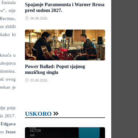
 žurnala
Spajanje Paramounta i Warner Brosa
pred sudom 2027.
a”, nije
 Recimo,
06.08.2026.
se zbliži
 kako bi
aknuća u
ubojstva
Power Ballad: Poput sjajnog
 domina.
muzičkog singla
sti ovog
05.08.2026.
rekao je
dje prije
USKORO
iz 2017.
 Edgara
zeo
Jesse