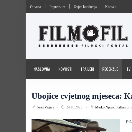
O nama
Impressum
Uvjeti korištenja
Kontakt
NASLOVNA
NOVOSTI
TRAILERI
RECENZIJE
TV
Ubojice cvjetnog mjeseca: K
Sead Vegara
24.10.2023.
Marko Njegić,
Killers of
Piš