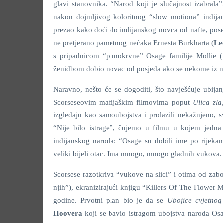
glavi stanovnika. “Narod koji je slučajnost izabrala”
nakon dojmljivog koloritnog “slow motiona” indijan
prezao kako doći do indijanskog novca od nafte, poseb
ne pretjerano pametnog nećaka Ernesta Burkharta (
Le
s pripadnicom “punokrvne” Osage familije Mollie (
ženidbom dobio novac od posjeda ako se nekome iz nje
Naravno, nešto će se dogoditi, što navješćuje ubij
Scorseseovim mafijaškim filmovima poput
Ulica zla
izgledaju kao samoubojstva i prolazili nekažnjeno,
“Nije bilo istrage”, čujemo u filmu u kojem jedna
indijanskog naroda: “Osage su dobili ime po rijeka
veliki bijeli otac. Ima mnogo, mnogo gladnih vukova. 
Scorsese razotkriva “vukove na slici” i otima od zabo
njih”), ekranizirajući knjigu “Killers Of The Flowe
godine. Prvotni plan bio je da se
Ubojice cvjetnog
Hoovera
koji se bavio istragom ubojstva naroda Os