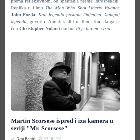
prema refleksivnom, od spektakla prema introspekciji.
Replika u filmu
The Man Who Shot Liberty Valance
John Forda
:
Kad legenda postane činjenica, štampaj
legendu,
govori o Americi, ali i o filmu. Kao da ga je
čuo
Christopher Nolan
i dodao:
Ili je barem izvrni
.
Martin Scorsese ispred i iza kamera u
seriji "Mr. Scorsese"
Nino Romić
02.10.2025.