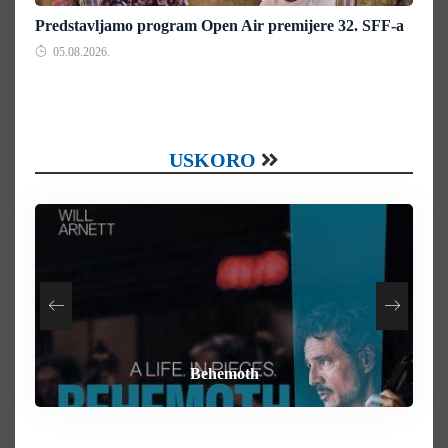
Predstavljamo program Open Air premijere 32. SFF-a
05.08.2026.
USKORO
How To Rob A Bank
Heart of the Beast
By Any Means
Behemoth