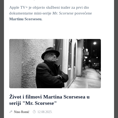
Apple TV+ je objavio službeni trailer za prvi dio
dokumentarne mini-serije
Mr. Scorsese
posvećene
Martinu Scorseseu
.
Život i filmovi Martina Scorsesea u
seriji "Mr. Scorsese"
Nino Romić
12.08.2025.