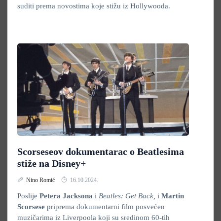
suditi prema novostima koje stižu iz Hollywooda.
Scorseseov dokumentarac o Beatlesima
stiže na Disney+
Nino Romić
16.10.2024.
Poslije
Petera Jacksona
i
Beatles: Get Back,
i
Martin
Scorsese
priprema dokumentarni film posvećen
muzičarima iz Liverpoola koji su sredinom 60-tih