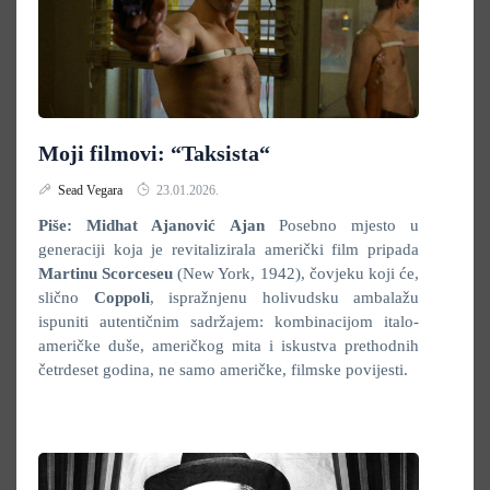
Moji filmovi: “Taksista“
Sead Vegara
23.01.2026.
Piše: Midhat Ajanović Ajan
Posebno mjesto u
generaciji koja je revitalizirala američki film pripada
Martinu Scorceseu
(New York, 1942), čovjeku koji će,
slično
Coppoli
, ispražnjenu holivudsku ambalažu
ispuniti autentičnim sadržajem: kombinacijom italo-
američke duše, američkog mita i iskustva prethodnih
četrdeset godina, ne samo američke, filmske povijesti.