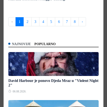
‹
1
2
3
4
5
6
7
8
›
NAJNOVIJE
POPULARNO
David Harbour je ponovo Djeda Mraz u "Violent Night
2"
06.08.2026.