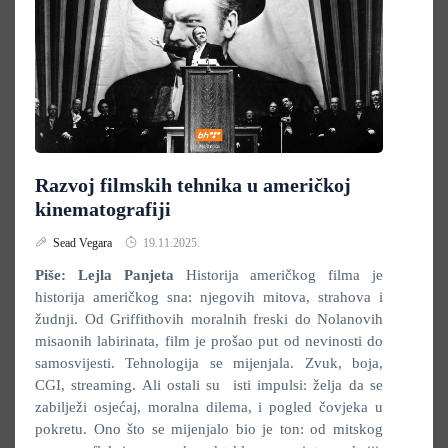
Razvoj filmskih tehnika u američkoj
kinematografiji
Sead Vegara
19.11.2025.
Piše: Lejla Panjeta
Historija američkog filma je
historija američkog sna: njegovih mitova, strahova i
žudnji. Od Griffithovih moralnih freski do Nolanovih
misaonih labirinata, film je prošao put od nevinosti do
samosvijesti. Tehnologija se mijenjala. Zvuk, boja,
CGI, streaming. Ali ostali su isti impulsi: želja da se
zabilježi osjećaj, moralna dilema, i pogled čovjeka u
pokretu. Ono što se mijenjalo bio je ton: od mitskog