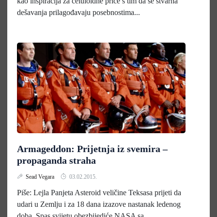
kao inspiracija za celuloidne priče s tim da se stvarna
dešavanja prilagođavaju posebnostima...
Armageddon: Prijetnja iz svemira –
propaganda straha
Sead Vegara
03.02.2015.
Piše: Lejla Panjeta Asteroid veličine Teksasa prijeti da
udari u Zemlju i za 18 dana izazove nastanak ledenog
doba. Spas svijetu obezbijediće NASA sa...