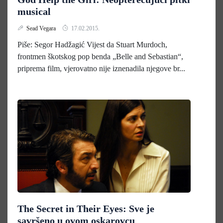
musical
Sead Vegara
17.02.2015.
Piše: Segor Hadžagić Vijest da Stuart Murdoch,
frontmen škotskog pop benda „Belle and Sebastian“,
priprema film, vjerovatno nije iznenadila njegove br...
The Secret in Their Eyes: Sve je
savršeno u ovom oskarovcu