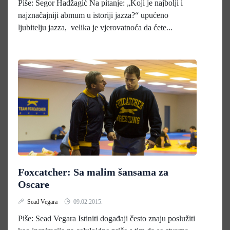
Piše: Segor Hadžagić Na pitanje: „Koji je najbolji i
najznačajniji abmum u istoriji jazza?“ upućeno
ljubitelju jazza, velika je vjerovatnoća da ćete...
Foxcatcher: Sa malim šansama za
Oscare
Sead Vegara
09.02.2015.
Piše: Sead Vegara Istiniti događaji često znaju poslužiti