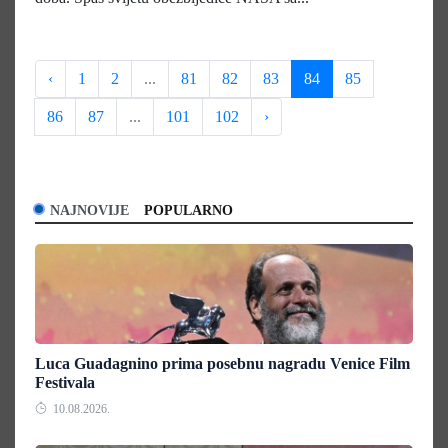
‹
1
2
...
81
82
83
84
85
86
87
...
101
102
›
NAJNOVIJE
POPULARNO
Luca Guadagnino prima posebnu nagradu Venice Film
Festivala
10.08.2026.