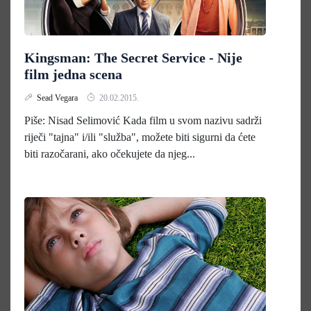
Kingsman: The Secret Service - Nije
film jedna scena
Sead Vegara
20.02.2015.
Piše: Nisad Selimović Kada film u svom nazivu sadrži
riječi "tajna" i/ili "služba", možete biti sigurni da ćete
biti razočarani, ako očekujete da njeg...