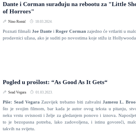
Dante i Corman surađuju na rebootu za "Little Sh
of Horrors"
Nino Romić
18.03.2024.
Poznati filmaši
Joe Dante
i
Roger Corman
zajedno će vrtlariti u mal
prodavnici užasa, ako je suditi po novostima koje stižu iz Hollywooda
Pogled u prošlost: “As Good As It Gets“
Sead Vegara
01.03.2023.
Piše: Sead Vegara
Zauvijek trebamo biti zahvalni
Jamesu L. Broo
što je svojim filmom, bar kada je autor ovog teksta u pitanju, stv
neku vrstu ovisnosti i želje za gledanjem ponovo i iznova. Naposlje
to je bezopasna potreba, lako zadovoljena, i istinu govoreći, mal
takvih na svijetu.