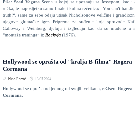
Piše: Sead Vegara
Scena u kojoj se upoznaju sa Jessepom, kao i 
ručka, te naposljetku samo finale i kultna rečenica: “You can't handle
truth!“, same za sebe odaju utisak Nicholsonove veličine i grandiozn
njegove glumačke igre. Pripreme za suđenje koje sprovode Kaff
Galloway i Weinberg, djeluju i izgledaju kao da su urađene u s
“montaže treninga“ iz
Rockyja
(1976).
Hollywood se oprašta od "kralja B-filma" Rogera
Cormana
Nino Romić
13.05.2024.
Hollywood se oprašta od jednog od svojih velikana, režisera
Rogera
Cormana.