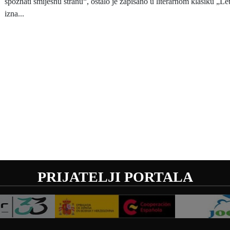
spoznati smiješnu stranu“, ostalo je zapisano u literarnom klasiku „Le
izna...
PRIJATELJI PORTALA