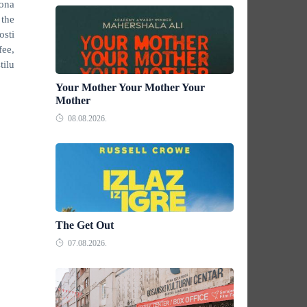
ona
 the
osti
ee,
tilu
Your Mother Your Mother Your
Mother
08.08.2026.
The Get Out
07.08.2026.