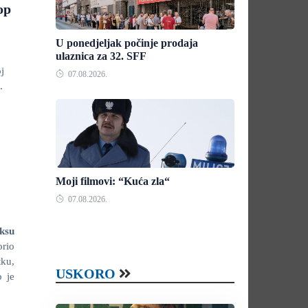
op
U ponedjeljak počinje prodaja
ulaznica za 32. SFF
oj
07.08.2026.
.
Moji filmovi: “Kuća zla“
07.08.2026.
ksu
orio
tku,
USKORO
o je