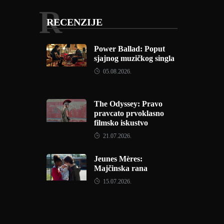
R
RECENZIJE
Power Ballad: Poput
sjajnog muzičkog singla
05.08.2026.
The Odyssey: Pravo
pravcato prvoklasno
filmsko iskustvo
21.07.2026.
Jeunes Mères:
Majčinska rana
15.07.2026.