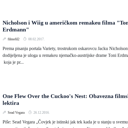
Nicholson i Wiig u američkom remakeu filma "Ton
Erdmann"
filmofil2
08.02.2017.
Prema pisanju portala Variety, trostrukom oskarovcu Jacku Nicholso
dodijeljena je uloga u remakeu njemačko-austrijske drame Toni Erd
koja je pr...
One Flew Over the Cuckoo's Nest: Obavezna film
lektira
Sead Vegara
26.12.2016.
Piše: Sead Vegara „Čovjek je istinski jak tek kada je u stanju u svemu