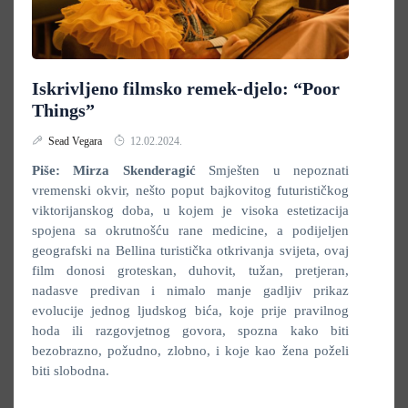
Iskrivljeno filmsko remek-djelo: “Poor
Things”
Sead Vegara
12.02.2024.
Piše: Mirza Skenderagić
Smješten u nepoznati
vremenski okvir, nešto poput bajkovitog futurističkog
viktorijanskog doba, u kojem je visoka estetizacija
spojena sa okrutnošću rane medicine, a podijeljen
geografski na Bellina turistička otkrivanja svijeta, ovaj
film donosi groteskan, duhovit, tužan, pretjeran,
nadasve predivan i nimalo manje gadljiv prikaz
evolucije jednog ljudskog bića, koje prije pravilnog
hoda ili razgovjetnog govora, spozna kako biti
bezobrazno, požudno, zlobno, i koje kao žena poželi
biti slobodna.