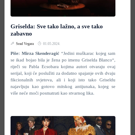
Griselda: Sve tako lažno, a sve tako
zabavno
Sead Vegara
01.05.2024.
Piše: Mirza Skenderagić
“Jedini muškarac kojeg sam
se ikad bojao bila je žena po imenu Griselda Blanco“,
riječi su Pabla Ecsobara kojima autori otvaraju ovaj
serijal, koji će poslužiti za dodatno spajanje ovih dvaju
fikcionalnih svjetova, ali i koji isto tako Griseldu
najavljuju kao gotovo mitskog antijunaka, kojeg se
više neće moći posmatrati kao stvarnog lika.