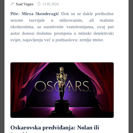
Sead Vegara
13.03.2024.
Piše: Mirza Skenderagić
Dok su se dakle prethodne
sezone razvijale u stilizovanim, ali realnim
okolnostima, sa narativnim vratolomijama, ovaj put
autor donosi dodatnu promjenu u istinski detektivski
svijet, najavljenju već u podnaslovu:
zemlja tmine
.
Oskarovska predviđanja: Nolan ili