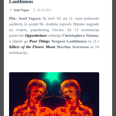
Lanthimos
Sead Vegara
04.03.2024.
Piše: Sead Vegara
Sa noći 10. na 11. mart milionski
auditorij će pratiti 96. dodjelu najveće filmske nagrade
na svijetu, popularnog Oscara. Sa 13 nominacija
predvodi
Oppenheimer
reditelja
Christophera Nolana
,
a slijede ga
Poor Things
Yorgosa Lanthimosa
sa 11 i
Killers of the Flower Moon
Martina Scorsesea
sa 10
nominacija.