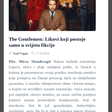
The Gentlemen: Likovi koji postoje
samo u svijetu fikcije
Sead Vegara
17.04.2024.
Piše: Mirza Skenderagić
Nakon kultnih ostvarenja
Lopovi, ubice i dvije nabijene puške,
te
Snatch
u
kojima je prezentovao svoju poetiku iznošenja narativa
koje podsjeća na čitanje proznog djela sa obilježenim
pasusima, u izrazito odmjerenom ritmu i brzom tempu,
u kojem se nevidljivi narator zaustavlja, vraća unazad,
juri naprijed, okreće stranice, na razne načine pomjera
kameru unutar postavljene kompozicije, boji ih
muzikom, čini ih još apsurdnijim, duhovitijim,
nasilnijim, nego što bi to bile u rukama nekog drugog