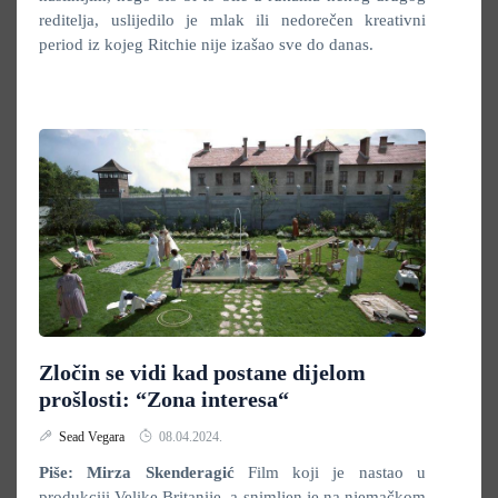
reditelja, uslijedilo je mlak ili nedorečen kreativni
period iz kojeg Ritchie nije izašao sve do danas.
Zločin se vidi kad postane dijelom
prošlosti: “Zona interesa“
Sead Vegara
08.04.2024.
Piše: Mirza Skenderagić
Film koji je nastao u
produkciji Velike Britanije, a snimljen je na njemačkom