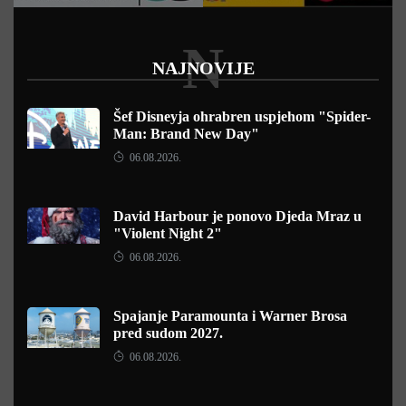
N
NAJNOVIJE
Šef Disneyja ohrabren uspjehom "Spider-
Man: Brand New Day"
06.08.2026.
David Harbour je ponovo Djeda Mraz u
"Violent Night 2"
06.08.2026.
Spajanje Paramounta i Warner Brosa
pred sudom 2027.
06.08.2026.