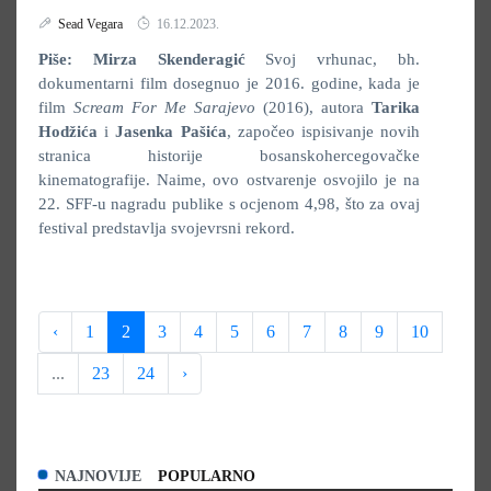
Sead Vegara
16.12.2023.
Piše: Mirza Skenderagić
Svoj vrhunac, bh.
dokumentarni film dosegnuo je 2016. godine, kada je
film
Scream For Me Sarajevo
(2016), autora
Tarika
Hodžića
i
Jasenka Pašića
, započeo ispisivanje novih
stranica historije bosanskohercegovačke
kinematografije. Naime, ovo ostvarenje osvojilo je na
22. SFF-u nagradu publike s ocjenom 4,98, što za ovaj
festival predstavlja svojevrsni rekord.
‹
1
2
3
4
5
6
7
8
9
10
...
23
24
›
NAJNOVIJE
POPULARNO