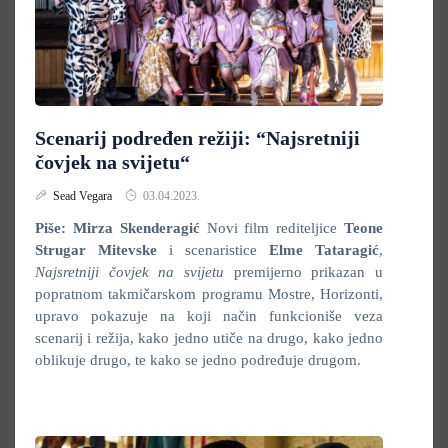
Scenarij podređen režiji: “Najsretniji
čovjek na svijetu“
Sead Vegara
03.04.2023.
Piše: Mirza Skenderagić
Novi film rediteljice
Teone
Strugar Mitevske
i scenaristice
Elme Tataragić
,
Najsretniji čovjek na svijetu
premijerno prikazan u
popratnom takmičarskom programu Mostre, Horizonti,
upravo pokazuje na koji način funkcioniše veza
scenarij i režija, kako jedno utiče na drugo, kako jedno
oblikuje drugo, te kako se jedno podređuje drugom.