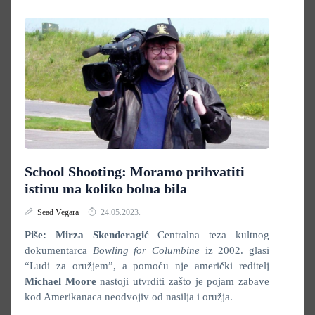
School Shooting: Moramo prihvatiti
istinu ma koliko bolna bila
Sead Vegara
24.05.2023.
Piše: Mirza Skenderagić
Centralna teza kultnog
dokumentarca
Bowling for Columbine
iz 2002. glasi
“Ludi za oružjem”, a pomoću nje američki reditelj
Michael Moore
nastoji utvrditi zašto je pojam zabave
kod Amerikanaca neodvojiv od nasilja i oružja.