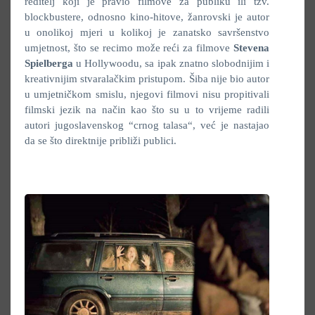
reditelj koji je pravio filmove za publiku ili tzv.
blockbustere, odnosno kino-hitove, žanrovski je autor
u onolikoj mjeri u kolikoj je zanatsko savršenstvo
umjetnost, što se recimo može reći za filmove
Stevena
Spielberga
u Hollywoodu, sa ipak znatno slobodnijim i
kreativnijim stvaralačkim pristupom. Šiba nije bio autor
u umjetničkom smislu, njegovi filmovi nisu propitivali
filmski jezik na način kao što su u to vrijeme radili
autori jugoslavenskog “crnog talasa“, već je nastajao
da se što direktnije približi publici.