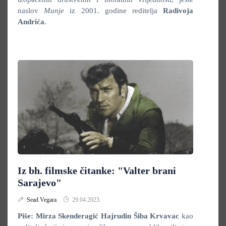
naslov
Munje
iz 2001. godine reditelja
Radivoja
Andrića
.
Iz bh. filmske čitanke: "Valter brani
Sarajevo"
Sead Vegara
29.04.2023.
Piše: Mirza Skenderagić
Hajrudin Šiba Krvavac
kao