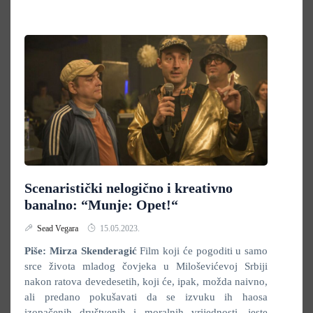
Scenaristički nelogično i kreativno
banalno: “Munje: Opet!“
Sead Vegara
15.05.2023.
Piše: Mirza Skenderagić
Film koji će pogoditi u samo
srce života mladog čovjeka u Miloševićevoj Srbiji
nakon ratova devedesetih, koji će, ipak, možda naivno,
ali predano pokušavati da se izvuku ih haosa
izopačenih društvenih i moralnih vrijednosti, jeste