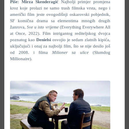
Piše: Mirza Skenderagić
Najbolji primjer promjena
kroz koje prolazi ne samo trash filmska vrsta, nego i
američki film jeste ovogodišnji oskarovski pobjednik,
SF komična drama sa elementima mnogih drugih
žanrova,
Sve u isto vrijeme
(Everything Everywhere All
at Once, 2022). Film intrigantog rediteljskog dvojca
poznatog kao
Denielsi
osvojio je sedam zlatnih kipića,
uključujući i onaj za najbolji film, što se nije desilo još
od 2008. i filma
Milioner sa ulice
(Slumdog
Millionaire).