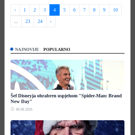
‹
1
2
3
4
5
6
7
8
9
10
...
23
24
›
NAJNOVIJE
POPULARNO
Šef Disneyja ohrabren uspjehom "Spider-Man: Brand
New Day"
06.08.2026.