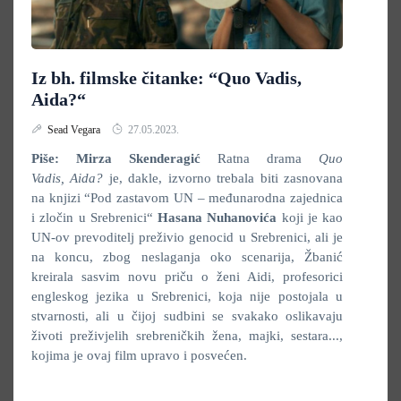
Iz bh. filmske čitanke: “Quo Vadis,
Aida?“
Sead Vegara
27.05.2023.
Piše: Mirza Skenderagić
Ratna drama
Quo
Vadis, Aida?
je, dakle, izvorno trebala biti zasnovana
na knjizi “Pod zastavom UN – međunarodna zajednica
i zločin u Srebrenici“
Hasana Nuhanovića
koji je kao
UN-ov prevoditelj preživio genocid u Srebrenici, ali je
na koncu, zbog neslaganja oko scenarija, Žbanić
kreirala sasvim novu priču o ženi Aidi, profesorici
engleskog jezika u Srebrenici, koja nije postojala u
stvarnosti, ali u čijoj sudbini se svakako oslikavaju
životi preživjelih srebreničkih žena, majki, sestara...,
kojima je ovaj film upravo i posvećen.