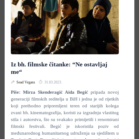
Iz bh. filmske čitanke: “Ne ostavljaj
me“
Sead Vegara
31.03.2023.
Piše: Mirza Skenderagić
Aida Begić
pripada novoj
generaciji filmskih reditelja u BiH i jedna je od rijetkih
koji prethodno pripremljeni teren od starijih kolega
zvani bh. kinematografija, koristi za izgradnju vlastitog
stila i autorstva, što su svakako primijetili i renomirani
filmski festivali. Begić je iskoristila poziv od
međunarodnog humanitarnog udruženja sa sjedištem u