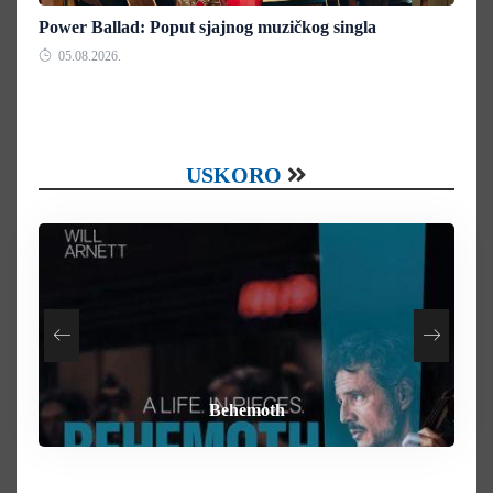
Power Ballad: Poput sjajnog muzičkog singla
05.08.2026.
USKORO
How To Rob A Bank
Heart of the Beast
By Any Means
Behemoth