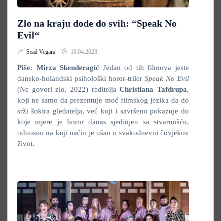
Zlo na kraju dođe do svih: “Speak No
Evil“
Sead Vegara
10.04.2023.
Piše: Mirza Skenderagić
Jedan od tih filmova jeste
dansko-holandski psihološki horor-triler
Speak No Evil
(Ne govori zlo, 2022) reditelja
Christiana Tafdrupa
,
koji ne samo da prezentuje moć filmskog jezika da do
srži šokira gledatelja, već koji i savršeno pokazuje do
koje mjere je horor danas sjedinjen sa stvarnošću,
odnosno na koji način je ušao u svakodnevni čovjekov
život.