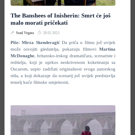
The Banshees of Inisherin: Smrt će još
malo morati pričekati
Sead Vegara
28.02.2023.
Piše: Mirza Skenderagić
Da priča u filmu još uvijek
može osvojiti gledatelja, pokazuju filmovi
Martina
McDonaghe
, britansko-irskog dramatičara, scenariste i
reditelja, koji je uprkos neskrivenom koketiranju sa
Oscarom, uspio zadržati originalnost svoga autorskog
stila, a koji dokazuje da scenarij još uvijek predstavlja
temelj kuće filmske umjetnosti.