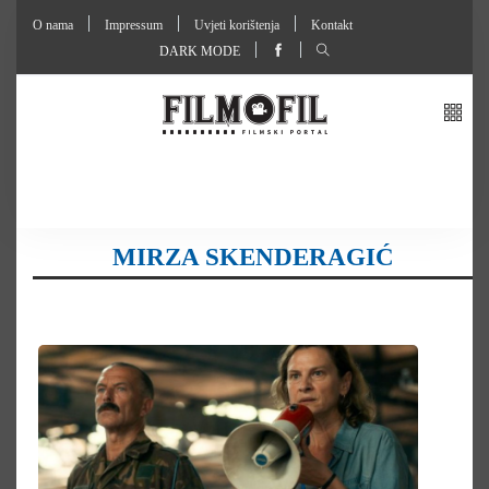
O nama
Impressum
Uvjeti korištenja
Kontakt
DARK MODE
MIRZA SKENDERAGIĆ