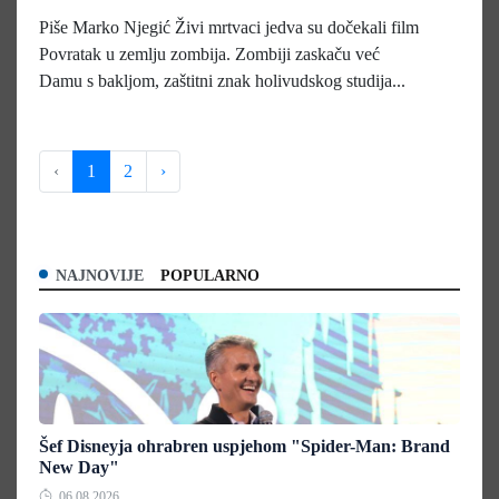
Piše Marko Njegić Živi mrtvaci jedva su dočekali film
Povratak u zemlju zombija. Zombiji zaskaču već
Damu s bakljom, zaštitni znak holivudskog studija...
‹
1
2
›
NAJNOVIJE
POPULARNO
Šef Disneyja ohrabren uspjehom "Spider-Man: Brand
New Day"
06.08.2026.