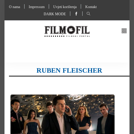
O nama
Impressum
Uvjeti korištenja
Kontakt
DARK MODE
RUBEN FLEISCHER