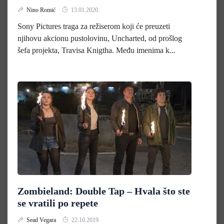
Nino Romić
13.01.2020.
Sony Pictures traga za režiserom koji će preuzeti
njihovu akcionu pustolovinu, Uncharted, od prošlog
šefa projekta, Travisa Knigtha. Među imenima k...
Zombieland: Double Tap – Hvala što ste
se vratili po repete
Sead Vegara
22.10.2019.