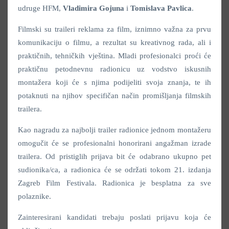
udruge HFM,
Vladimira Gojuna
i
Tomislava Pavlica
.
Filmski su traileri reklama za film, iznimno važna za prvu
komunikaciju o filmu, a rezultat su kreativnog rada, ali i
praktičnih, tehničkih vještina. Mladi profesionalci proći će
praktičnu petodnevnu radionicu uz vodstvo iskusnih
montažera koji će s njima podijeliti svoja znanja, te ih
potaknuti na njihov specifičan način promišljanja filmskih
trailera.
Kao nagradu za najbolji trailer radionice jednom montažeru
omogučit će se profesionalni honorirani angažman izrade
trailera. Od pristiglih prijava bit će odabrano ukupno pet
sudionika/ca, a radionica će se održati tokom 21. izdanja
Zagreb Film Festivala. Radionica je besplatna za sve
polaznike.
Zainteresirani kandidati trebaju poslati prijavu koja će