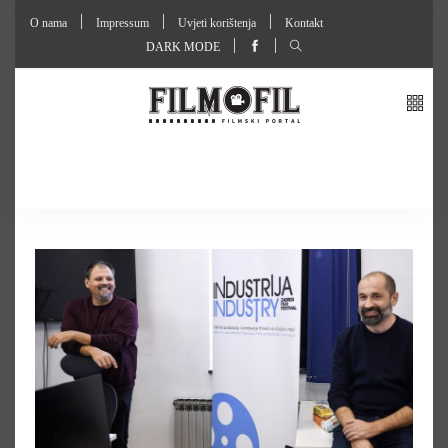
O nama
Impressum
Uvjeti korištenja
Kontakt
DARK MODE