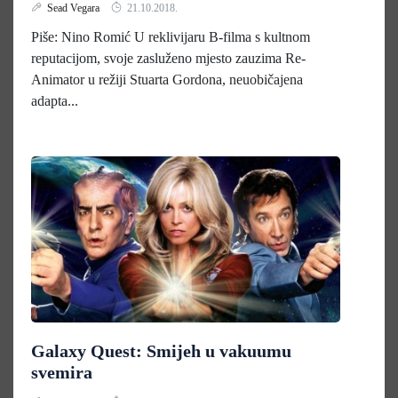
Sead Vegara
21.10.2018.
Piše: Nino Romić U reklivijaru B-filma s kultnom
reputacijom, svoje zasluženo mjesto zauzima Re-
Animator u režiji Stuarta Gordona, neuobičajena
adapta...
Galaxy Quest: Smijeh u vakuumu
svemira