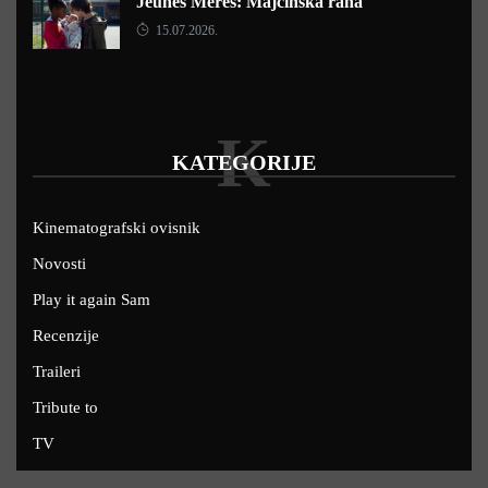
Jeunes Mères: Majčinska rana
15.07.2026.
K
KATEGORIJE
Kinematografski ovisnik
Novosti
Play it again Sam
Recenzije
Traileri
Tribute to
TV
U kinima