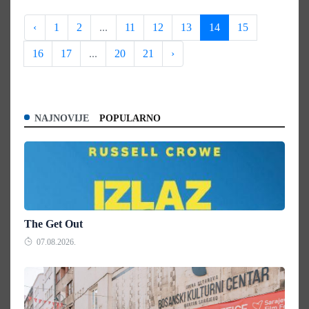
‹
1
2
...
11
12
13
14
15
16
17
...
20
21
›
NAJNOVIJE
POPULARNO
The Get Out
07.08.2026.