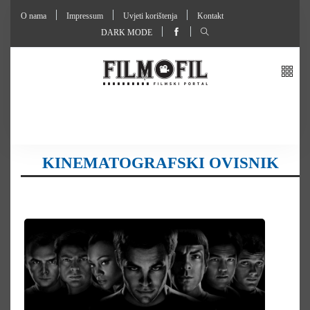
O nama
Impressum
Uvjeti korištenja
Kontakt
DARK MODE
KINEMATOGRAFSKI OVISNIK