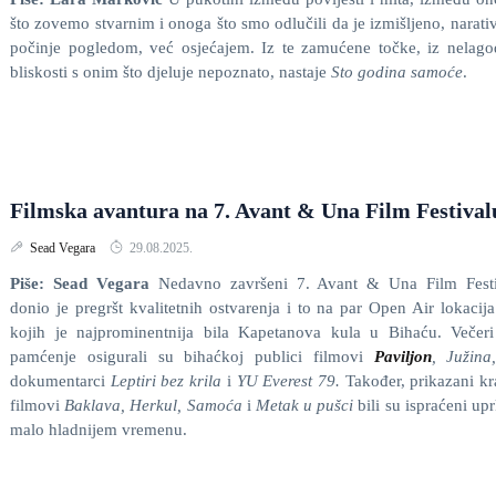
što zovemo stvarnim i onoga što smo odlučili da je izmišljeno, narati
počinje pogledom, već osjećajem. Iz te zamućene točke, iz nelag
bliskosti s onim što djeluje nepoznato, nastaje
Sto godina samoće
.
Filmska avantura na 7. Avant & Una Film Festival
Sead Vegara
29.08.2025.
Piše: Sead Vegara
Nedavno završeni 7. Avant & Una Film Festi
donio je pregršt kvalitetnih ostvarenja i to na par Open Air lokacij
kojih je najprominentnija bila Kapetanova kula u Bihaću. Večer
pamćenje osigurali su bihaćkoj publici filmovi
Paviljon
, Južin
dokumentarci
Leptiri bez krila
i
YU Everest 79.
Također, prikazani kr
filmovi
Baklava, Herkul, Samoća
i
Metak u pušci
bili su ispraćeni up
malo hladnijem vremenu.