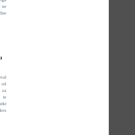
v ne
odne
u
val
a od
i za
a,
te
atki
rkos