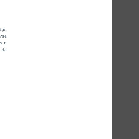
iji,
vne
ma u
 da