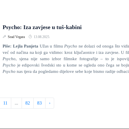
Psycho: Iza zavjese u tuš-kabini
Sead Vegara
13.08.2025.
Piše: Lejla Panjeta
Užas u filmu
Psycho
ne dolazi od onoga što vid
već od načina na koji ga vidimo: kroz ključaonice i iza zavjese. U f
Psycho
, sjena nije samo izbor filmske fotografije – to je ispovij
Psycho
je edipovski švedski sto u kome se ogleda ono čega se boj
Psycho
nas tjera da pogledamo dijelove sebe koje bismo radije odbacil
11
...
82
83
›