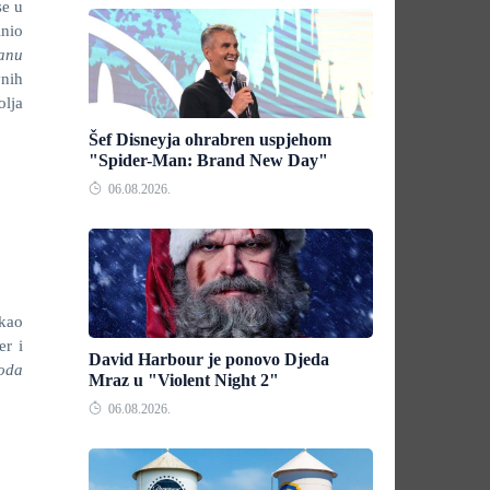
se u
inio
šanu
nih
olja
Šef Disneyja ohrabren uspjehom
"Spider-Man: Brand New Day"
06.08.2026.
 kao
er i
David Harbour je ponovo Djeda
oda
Mraz u "Violent Night 2"
06.08.2026.