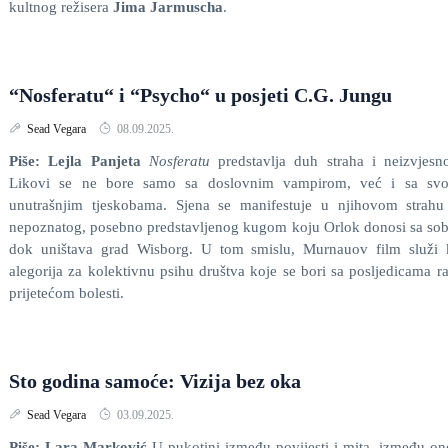
kultnog režisera
Jima Jarmuscha
.
“Nosferatu“ i “Psycho“ u posjeti C.G. Jungu
Sead Vegara
08.09.2025.
Piše: Lejla Panjeta
Nosferatu
predstavlja duh straha i neizvjesno
Likovi se ne bore samo sa doslovnim vampirom, već i sa svo
unutrašnjim tjeskobama. Sjena se manifestuje u njihovom strahu
nepoznatog, posebno predstavljenog kugom koju Orlok donosi sa s
dok uništava grad Wisborg. U tom smislu, Murnauov film služi 
alegorija za kolektivnu psihu društva koje se bori sa posljedicama ra
prijetećom bolesti.
Sto godina samoće: Vizija bez oka
Sead Vegara
03.09.2025.
Piše: Lara Marković
U pukotini između povijesti i mita, između o