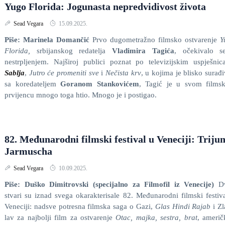
Yugo Florida: Jogunasta nepredvidivost života
Sead Vegara
15.09.2025.
Piše: Marinela Domančić
Prvo dugometražno filmsko ostvarenje
Y
Florida,
srbijanskog redatelja
Vladimira Tagića
, očekivalo s
nestrpljenjem. Najširoj publici poznat po televizijskim uspješni
Sablja
,
Jutro će promeniti sve
i
Nečista krv
, u kojima je blisko surađ
sa koredateljem
Goranom Stankovićem
, Tagić je u svom films
prvijencu mnogo toga htio. Mnogo je i postigao.
82. Međunarodni filmski festival u Veneciji: Triju
Jarmuscha
Sead Vegara
10.09.2025.
Piše: Duško Dimitrovski (specijalno za Filmofil iz Venecije)
D
stvari su iznad svega okarakterisale 82. Međunarodni filmski festiv
Veneciji: nadsve potresna filmska saga o Gazi,
Glas Hindi Rajab
i Zl
lav za najbolji film za ostvarenje
Otac, majka, sestra, brat
, ameri