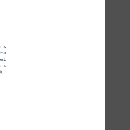
imo,
ilmu
est.
imo.
i.