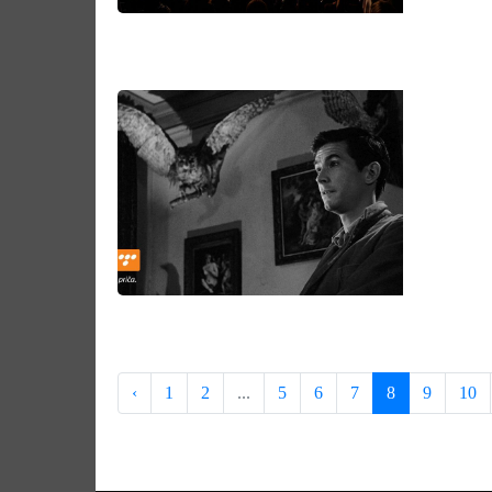
‹
1
2
...
5
6
7
8
9
10