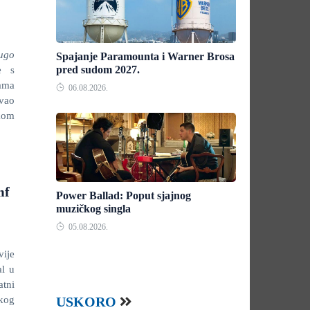
ugo
Spajanje Paramounta i Warner Brosa
pred sudom 2027.
e s
cama
06.08.2026.
ivao
kom
mf
Power Ballad: Poput sjajnog
muzičkog singla
05.08.2026.
vije
al u
atni
čkog
USKORO