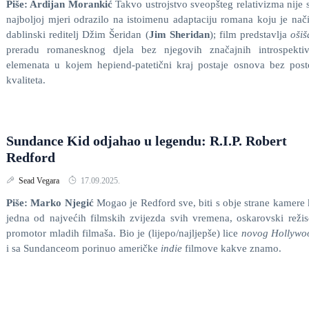
Piše: Ardijan Morankić
Takvo ustrojstvo sveopšteg relativizma nije 
najboljoj mjeri odrazilo na istoimenu adaptaciju romana koju je nač
dablinski reditelj Džim Šeridan (
Jim Sheridan
); film predstavlja
oši
preradu romanesknog djela bez njegovih značajnih introspektiv
elemenata u kojem hepiend-patetični kraj postaje osnova bez post
kvaliteta.
Sundance Kid odjahao u legendu: R.I.P. Robert
Redford
Sead Vegara
17.09.2025.
Piše: Marko Njegić
Mogao je Redford sve, biti s obje strane kamere
jedna od najvećih filmskih zvijezda svih vremena, oskarovski režis
promotor mladih filmaša. Bio je (lijepo/najljepše) lice
novog Hollywo
i sa Sundanceom porinuo američke
indie
filmove kakve znamo.