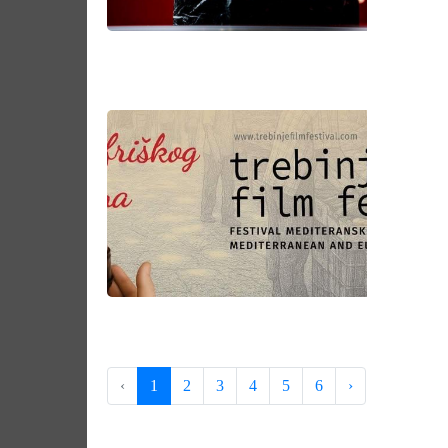
‹
1
2
3
4
5
6
›