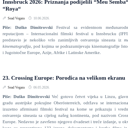
Innsbruck 2026: Priznanja podijelili “Meu Semba“
“Roya“
Sead Vegara
10.06.2026.
Piše: Duško Dimitrovski
Festival sa evidentnom međunarod
reputacijom – Internacionalni filmski festival u Innsbrucku (IFF
predstavio je nekoliko vrlo zanimljivih ostvarenja sineasta iz
ma
kinematografija
, pod kojima se podrazumijevaju kinematografije Ist
i Jugoistočne Europe, Azije, Afrike i Latinske Amerike.
23. Crossing Europe: Porodica na velikom ekranu
Sead Vegara
06.05.2026.
Piše: Duško Dimitrovski
Već gotovo četvrt vijeka u Linzu, glav
gradu austrijske pokrajine Oberösterreich, održava se internacion
izuzetno afirmisani filmski festival na kome se prikazuju i vred
ostvarenja sineasta sa cijelog našeg kontinenta, pod nazivom Cros
Europe. Nedavno je završeno njegovo dvadeset i treće izdanje, u ok