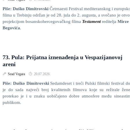
Piše: Duško Dimitrovski
Četrnaesti Festival mediteranskog i europsk
filma u Trebinju održan je od 28. jula do 2. augusta, a svečano je otv
projekcijom bosanskohercegovačkog filma
Testament
reditelja
Mirze
Begovića
.
73. Pula: Prijatna iznenađenja u Vespazijanovoj
areni
Sead Vegara
20.07.2026.
Piše: Duško Dimitrovski
Sedamdeset i treći Pulski filmski festival d
je do sada najveći broj kvalitetnih filmova koje su režirale žen
protekao je i u znaku uobičajeno dobre atmosfere među sineasti
publikom.