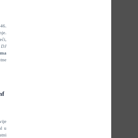
 46.
nje.
ći,
a
DJ
uma
utne
mf
vije
al u
atni