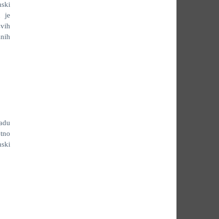
mski
 je
svih
žnih
adu
tno
mski