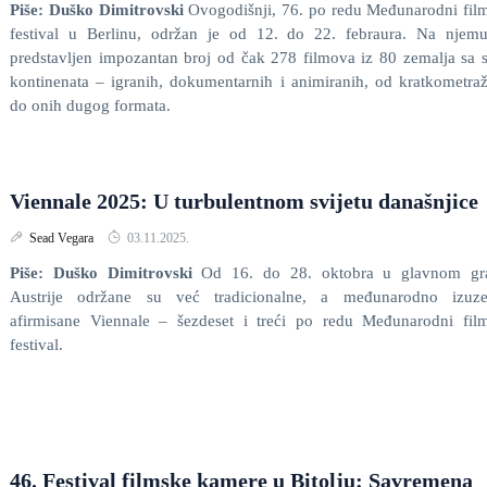
​Piše: Duško Dimitrovski
Ovogodišnji, 76. po redu Međunarodni fil
festival u Berlinu, održan je od 12. do 22. febraura. Na njemu
predstavljen impozantan broj od čak 278 filmova iz 80 zemalja sa 
kontinenata – igranih, dokumentarnih i animiranih, od kratkometra
do onih dugog formata.
Viennale 2025: U turbulentnom svijetu današnjice
Sead Vegara
03.11.2025.
Piše: Duško Dimitrovski
Od 16. do 28. oktobra u glavnom gr
Austrije održane su već tradicionalne, a međunarodno izuze
afirmisane Viennale – šezdeset i treći po redu Međunarodni fil
festival.
46. Festival filmske kamere u Bitolju: Savremena