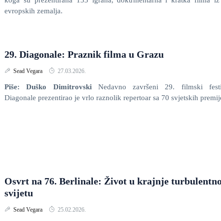
koga su prezentirana 133 igrana, dokumentarna i kratka filma i
evropskih zemalja.
29. Diagonale: Praznik filma u Grazu
Sead Vegara
27.03.2026.
Piše: Duško Dimitrovski
Nedavno završeni 29. filmski festi
Diagonale prezentirao je vrlo raznolik repertoar sa 70 svjetskih premij
Osvrt na 76. Berlinale: Život u krajnje turbulent
svijetu
Sead Vegara
25.02.2026.