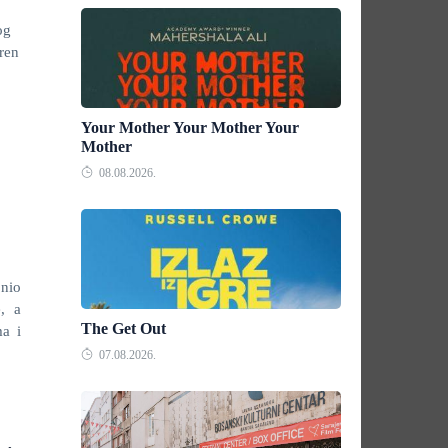
og
oren
Your Mother Your Mother Your
Mother
08.08.2026.
onio
e, a
The Get Out
ma i
07.08.2026.