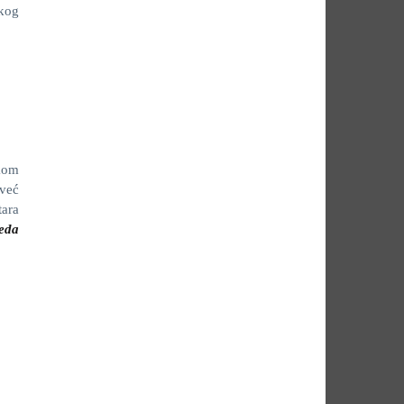
čkog
tkom
već
tara
eda