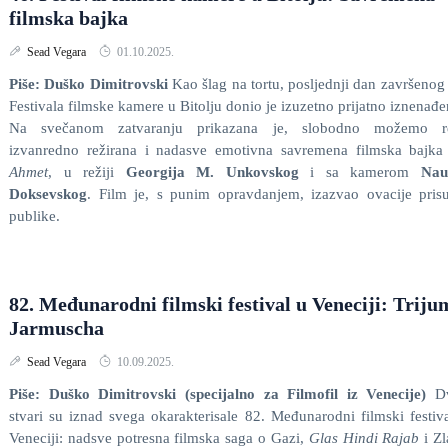
filmska bajka
Sead Vegara
01.10.2025.
Piše: Duško Dimitrovski
Kao šlag na tortu, posljednji dan završenog
Festivala filmske kamere u Bitolju donio je izuzetno prijatno iznenađe
Na svečanom zatvaranju prikazana je, slobodno možemo re
izvanredno režirana i nadasve emotivna savremena filmska bajk
Ahmet
, u režiji
Georgija M. Unkovskog
i sa kamerom
Na
Doksevskog
. Film je, s punim opravdanjem, izazvao ovacije pris
publike.
82. Međunarodni filmski festival u Veneciji: Triju
Jarmuscha
Sead Vegara
10.09.2025.
Piše: Duško Dimitrovski (specijalno za Filmofil iz Venecije)
D
stvari su iznad svega okarakterisale 82. Međunarodni filmski festiv
Veneciji: nadsve potresna filmska saga o Gazi,
Glas Hindi Rajab
i Zl