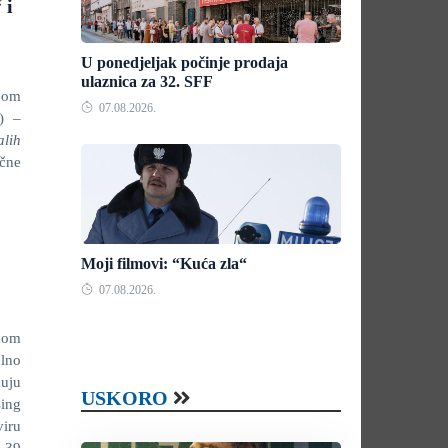
 i
U ponedjeljak počinje prodaja
ulaznica za 32. SFF
nom
07.08.2026.
I) –
lih
očne
Moji filmovi: “Kuća zla“
07.08.2026.
nom
alno
nuju
USKORO
sing
viru