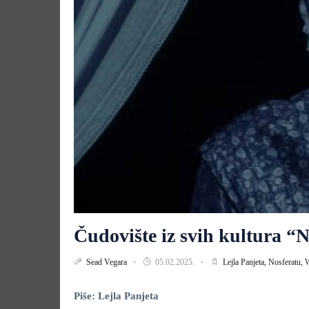
Čudovište iz svih kultura “N
Sead Vegara
05.02.2025.
Lejla Panjeta,
Nosferatu,
W
Piše: Lejla Panjeta