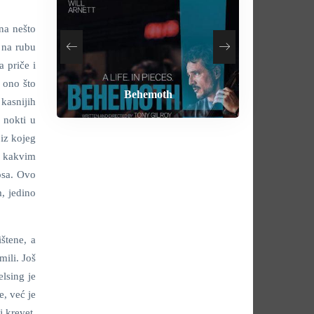
na nešto
 na rubu
a priče i
 ono što
How To Rob A Bank
Heart of the Beast
By Any Means
Behemoth
kasnijih
 nokti u
iz kojeg
g, kakvim
osa. Ovo
m, jedino
štene, a
mili. Još
lsing je
, već je
 krevet,