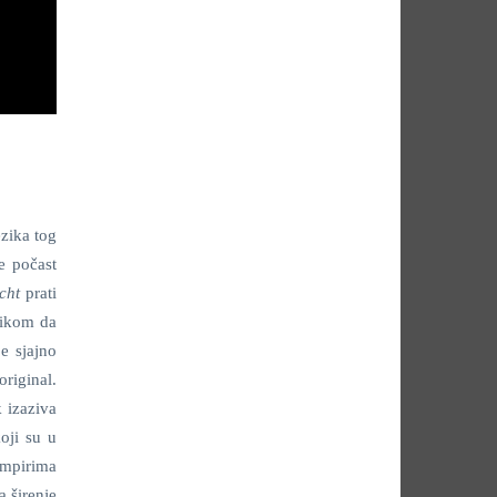
ezika tog
e počast
cht
prati
likom da
je sjajno
riginal.
 izaziva
oji su u
ampirima
a širenje