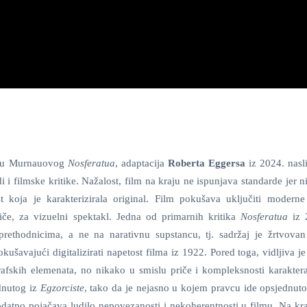
tinu Murnauovog
Nosferatua
, adaptacija
Roberta Eggersa
iz 2024. nasli
 i filmske kritike. Nažalost, film na kraju ne ispunjava standarde jer n
t koja je karakterizirala original. Film pokušava uključiti moderne
riče, za vizuelni spektakl. Jedna od primarnih kritika
Nosferatua
iz 
rethodnicima, a ne na narativnu supstancu, tj. sadržaj je žrtvovan
okušavajući digitalizirati napetost filma iz 1922. Pored toga, vidljiva j
afskih elemenata, no nikako u smislu priče i kompleksnosti karakter
ednutog iz
Egzorciste
, tako da je nejasno u kojem pravcu ide opsjednutos
odatno pojačava ludilo nepovezanosti i nekoherentnosti u filmu. Na kra