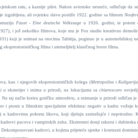
jetskom ratu, a kasnije pilot. Nakon avionske nesreće, odlučuje da se
je izgubljena, ali svjetsku slavu postiže 1922. godine sa filmom
Nosfer
ntaziju
Faust - Eine deutsche Volkssage
u 1926. godini, te potom 
927), i još nekoliko filmova, koje mu je Fox studio kreativno demolira
31) koji je sniman na otocima Tahitija, poginuo je u automobilskoj ne
g ekspresionističkog filma i utemeljitelj klasičnog horor filma.
a, kao i njegovih ekspresionističkih kolega (
Metropolisa
i
Kaligarij
azi u eksterijer i snima u prirodi, na lokacijama sa
chiaroscuro
osvjetl
 Na taj način kreira gotičku atmosferu, a snimanje u prirodi odličan je
đer i pionir u filmskim specijalnim efektima: negativ u kadru vožnje k
) u kadrovima pokreta likova, koji djeluju zastrašujće i neprirodno. K
kadrovi pacova i vampirskih zuba. Ekstremni donji rakursi i dubinska o
. Dekomponovani kadrovi, u kojima prijeteće sjenke i kontrasti dominira