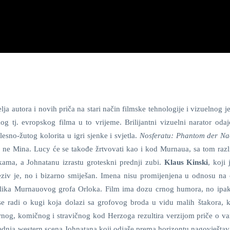
lja autora i novih priča na stari način filmske tehnologije i vizuelnog j
g tj. evropskog filma u to vrijeme. Brilijantni vizuelni narator odaj
o-žutog kolorita u igri sjenke i svjetla.
Nosferatu: Phantom der Na
a ne Mina. Lucy će se takođe žrtvovati kao i kod Murnaua, sa tom raz
ama, a Johnatanu izrastu groteskni prednji zubi.
Klaus Kinski
, koji 
iv je, no i bizarno smiješan. Imena nisu promijenjena u odnosu na o
eplika Murnauovog grofa Orloka. Film ima dozu crnog humora, no ipak
e radi o kugi koja dolazi sa grofovog broda u vidu malih štakora, k
arnog, komičnog i stravičnog kod Herzoga rezultira verzijom priče o v
ljednja western scena Johnatana koji odjaše prema horizontu nagovještav