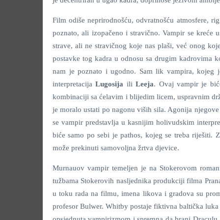
je decentriran u ugao kadra, doprinose jezivom ambij
Film odiše neprirodnošću, odvratnošću atmosfere, rigi
poznato, ali izopačeno i stravično. Vampir se kreće u
strave, ali ne stravičnog koje nas plaši, već onog ko
postavke tog kadra u odnosu sa drugim kadrovima koj
nam je poznato i ugodno. Sam lik vampira, kojeg j
interpretacija
Lugosija
ili
Leeja
. Ovaj vampir je biće
kombinaciji sa ćelavim i blijedim licem, uspravnim d
je moralo ustati po nagonu viših sila. Agonija njegov
se vampir predstavlja u kasnijim holivudskim inter
biće samo po sebi je pathos, kojeg se treba riješiti.
može prekinuti samovoljna žrtva djevice.
Murnauov vampir temeljen je na Stokerovom romanu,
tužbama Stokerovih nasljednika produkciji filma Prana p
u toku rada na filmu, imena likova i gradova su prom
profesor Bulwer. Whitby postaje fiktivna baltička luk
opsjednuta vampirizmom i spremna da brani Draculu,