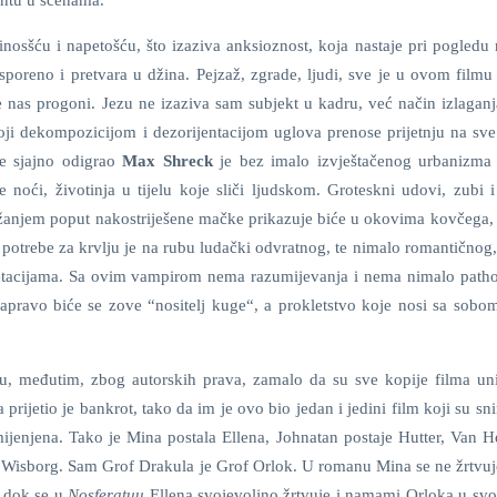
entu u scenama.
nosšću i napetošću, što izaziva anksioznost, koja nastaje pri pogledu 
sporeno i pretvara u džina. Pejzaž, zgrade, ljudi, sve je u ovom filmu
je nas progoni. Jezu ne izaziva sam subjekt u kadru, već način izlaganj
i dekompozicijom i dezorijentacijom uglova prenose prijetnju na sve
e sjajno odigrao
Max Shreck
je bez imalo izvještačenog urbanizma 
 noći, životinja u tijelu koje sliči ljudskom. Groteskni udovi, zubi i
ržanjem poput nakostriješene mačke prikazuje biće u okovima kovčega, 
e potrebe za krvlju je na rubu ludački odvratnog, te nimalo romantično
pretacijama. Sa ovim vampirom nema razumijevanja i nema nimalo path
 Zapravo biće se zove “nositelj kuge“, a prokletstvo koje nosi sa sobo
 međutim, zbog autorskih prava, zamalo da su sve kopije filma uni
rijetio je bankrot, tako da im je ovo bio jedan i jedini film koji su sni
ijenjena. Tako je Mina postala Ellena, Johnatan postaje Hutter, Van He
a Wisborg. Sam Grof Drakula je Grof Orlok. U romanu Mina se ne žrtvuje
 dok se u
Nosferatuu
Ellena svojevoljno žrtvuje i namami Orloka u svoj