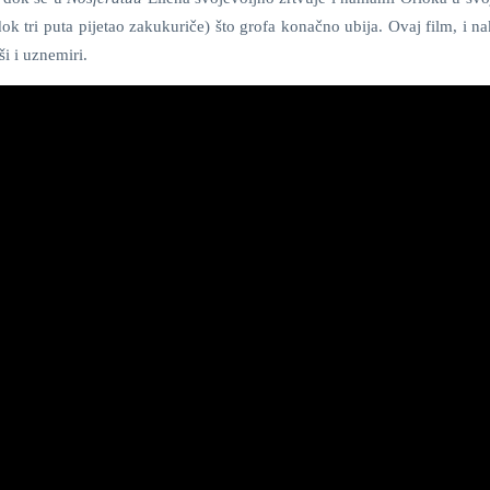
dok tri puta pijetao zakukuriče) što grofa konačno ubija. Ovaj film, i 
i i uznemiri.