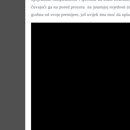
čuvajući ga na pored prozora na jutarnjoj svjetlosti (
godina od svoje premijere, još uvijek ima moć da uplaš