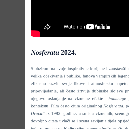
Nosferatu
2024.
S obzirom na svoje inspirativne korijene i zaostavš
velika očekivanja i publike, fanova vampirskih legendi
efikasno razviti svoje likove i atmosfersku napetos
pripovijedanja, ali često žrtvuje dubinske slojeve p
njegovo oslanjanje na vizuelne efekte i
hommage
p
kontekstu. Film često citira originalnog
Nosferatua
, p
Draculi
iz 1992. godine, u smislu vizuelnih, scenogr
dovoljno citata uvlači se i scena savijanja tijela opsj
još i referenca na
Kaligarijev
somnambulizam
, što d