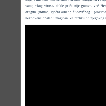
vampirskog virusa, dakle priča nije gotova, već Her
drugim ljudima, vječni arhetip čudovišnog i prokleto
nekonvencionalan i magičan. Za razliku od njegovog n