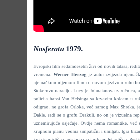
Nosferatu
1979.
Evropski film sedamdesetih živi od novih talasa, redite
vremena.
Werner Herzog
je autor-zvijezda njemačko
njemačkom nijemom filmu u novom jezivom ruhu bolesn
Stokerovu naraciju. Lucy je Johnatanova zaručnica, 
policija hapsi Van Helsinga sa krvavim kolcem u ruk
odigrao, ne grofa Orloka, već samog Max Shreka, jez
Dakle, radi se o grofu Drakuli, no on je vizuelna r
uznemirujuće osjećaje. Ovdje nema romantike, već s
krupnom planu veoma simpatični i umiljati. Igra biz
koja je mistična, misteriozna i urbano letargična. Pos