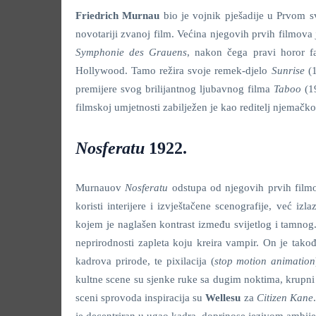
Friedrich Murnau
bio je vojnik pješadije u Prvom sv
novotariji zvanoj film. Većina njegovih prvih filmova 
Symphonie des Grauens
, nakon čega pravi horor fa
Hollywood. Tamo režira svoje remek-djelo
Sunrise
(1
premijere svog brilijantnog ljubavnog filma
Taboo
(19
filmskoj umjetnosti zabilježen je kao reditelj njemačko
Nosferatu
1922.
Murnauov
Nosferatu
odstupa od njegovih prvih filmov
koristi interijere i izvještačene scenografije, već izl
kojem je naglašen kontrast između svijetlog i tamnog.
neprirodnosti zapleta koju kreira vampir. On je tako
kadrova prirode, te pixilacija (
stop motion animation
kultne scene su sjenke ruke sa dugim noktima, krupni 
sceni sprovoda inspiracija su
Wellesu
za
Citizen Kane