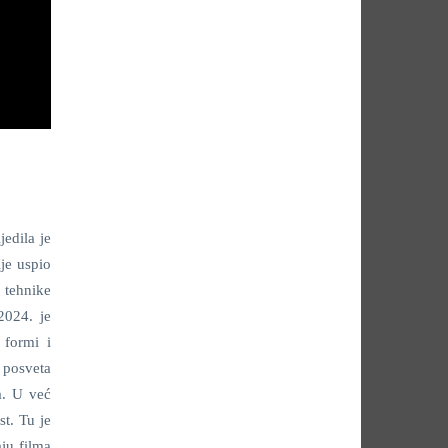
jedila je
ije uspio
 tehnike
2024. je
 formi i
e posveta
a. U već
t. Tu je
ju filma