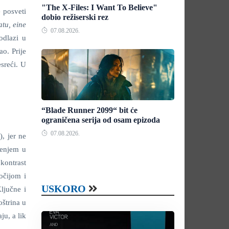
"The X-Files: I Want To Believe"
 posveti
dobio režiserski rez
atu, eine
07.08.2026.
odlazi u
o. Prije
sreći. U
“Blade Runner 2099“ bit će
ograničena serija od osam epizoda
07.08.2026.
a
), jer ne
jenjem u
 kontrast
očijom i
USKORO
ljučne i
štrina u
ju, a lik