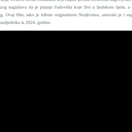
zog naglašava da je pitanje čudovišta koje živi u ljudskom tijelu, a 
g. Ovaj film, iako je tribute originalnom
Nosferatuu
, autorski je i su
asljednika iz 2024. godine.