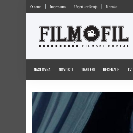
O nama
Impressum
Uvjeti korištenja
Kontakt
NASLOVNA
NOVOSTI
TRAILERI
RECENZIJE
TV