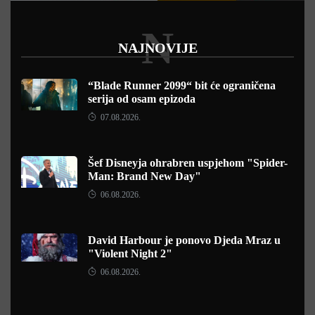
N
NAJNOVIJE
“Blade Runner 2099“ bit će ograničena
serija od osam epizoda
07.08.2026.
Šef Disneyja ohrabren uspjehom "Spider-
Man: Brand New Day"
06.08.2026.
David Harbour je ponovo Djeda Mraz u
"Violent Night 2"
06.08.2026.