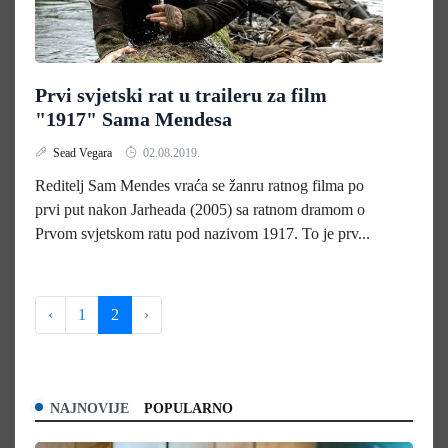
Prvi svjetski rat u traileru za film
"1917" Sama Mendesa
Sead Vegara
02.08.2019.
Reditelj Sam Mendes vraća se žanru ratnog filma po
prvi put nakon Jarheada (2005) sa ratnom dramom o
Prvom svjetskom ratu pod nazivom 1917. To je prv...
‹
1
2
›
NAJNOVIJE
POPULARNO