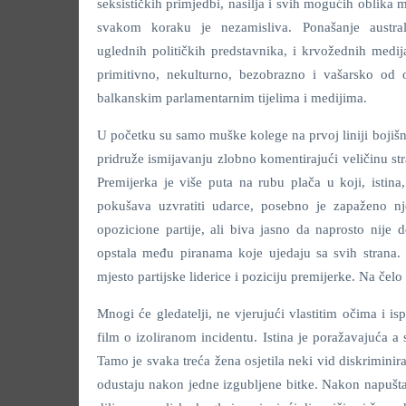
seksističkih primjedbi, nasilja i svih mogućih oblika m
svakom koraku je nezamisliva. Ponašanje austral
uglednih političkih predstavnika, i krvožednih medija
primitivno, nekulturno, bezobrazno i vašarsko od 
balkanskim parlamentarnim tijelima i medijima.
U početku su samo muške kolege na prvoj liniji bojišni
pridruže ismijavanju zlobno komentirajući veličinu st
Premijerka je više puta na rubu plača u koji, istina
pokušava uzvratiti udarce, posebno je zapaženo nj
opozicione partije, ali biva jasno da naprosto nije 
opstala među piranama koje ujedaju sa svih strana.
mjesto partijske liderice i poziciju premijerke. Na čelo
Mnogi će gledatelji, ne vjerujući vlastitim očima i is
film o izoliranom incidentu. Istina je poražavajuća a 
Tamo je svaka treća žena osjetila neki vid diskrimini
odustaju nakon jedne izgubljene bitke. Nakon napuštan