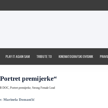
PLAY IT AGAIN SAM
TRIBUTE TO
KINEMATOGRAFSKI OVISNIK
PRAVIL
Portret premijerke“
JB DOC,
Portret premijerke,
Strong Female Lead
še: Marinela Domančić