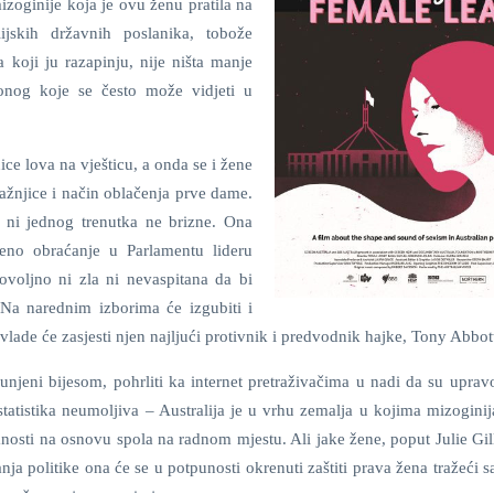
izoginije koja je ovu ženu pratila na
ijskih državnih poslanika, tobože
 koji ju razapinju, nije ništa manje
onog koje se često može vidjeti u
ce lova na vješticu, a onda se i žene
ražnjice i način oblačenja prve dame.
, ni jednog trenutka ne brizne. Ona
eno obraćanje u Parlamentu lideru
dovoljno ni zla ni nevaspitana da bi
 Na narednim izborima će izgubiti i
 vlade će zasjesti njen najljući protivnik i predvodnik hajke, Tony Abbot
punjeni bijesom, pohrliti ka internet pretraživačima u nadi da su uprav
statistika neumoljiva – Australija je u vrhu zemalja u kojima mizoginij
ranosti na osnovu spola na radnom mjestu. Ali jake žene, poput Julie Gi
ja politike ona će se u potpunosti okrenuti zaštiti prava žena tražeći 