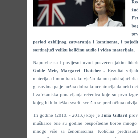
Re
žu
Fe
bo
prv
period ozbiljnog zatvaranja i kontinenta, i pojedin
sortirajući veliku količinu audio i video materijala.
Napravile su i povijesni uvod posvećen jakim lide
Golde Meir, Margaret Thatcher
... Rezultat vrij
materijala i montiran tako vješto da mu pulsirajući ri
glasovima pa je nužna dobra koncentracija da neki d
i zafrkantska ponavljanja rečenica koje su prvo izg
kojeg bi bilo teško svariti sve što se pred očima odvija
Tri godine (2010. - 2013.) koje je
Julia Gillard
prove
muškarce bile su godine bespoštedne borbe mnogo m
mnogo više sa ženomrscima. Količina predrasuda,