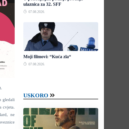
ulaznica za 32. SFF
07.08.2026.
Moji filmovi: “Kuća zla“
07.08.2026.
t.
USKORO
o gledali
a cvjeta.
llard, ne
saveznice