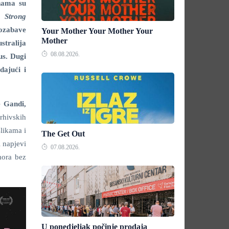
nama su
ma
Strong
pozabave
Your Mother Your Mother Your
Mother
tralija
08.08.2026.
us. Dugi
dajući i
e Gandi,
rhivskih
slikama i
The Get Out
 napjevi
07.08.2026.
mora bez
U ponedjeljak počinje prodaja