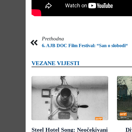
Prethodna
6. AJB DOC Film Festival: “San o slobodi“
VEZANE VIJESTI
Steel Hotel Song: Neočekivani
Di