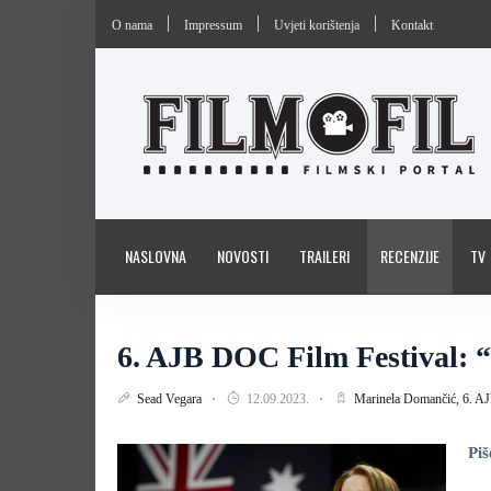
O nama
Impressum
Uvjeti korištenja
Kontakt
NASLOVNA
NOVOSTI
TRAILERI
RECENZIJE
TV
6. AJB DOC Film Festival: “
Sead Vegara
12.09.2023.
Marinela Domančić,
6. A
Pi