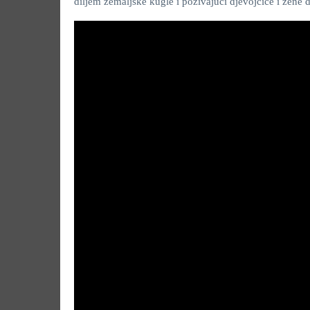
diljem zemaljske kugle i pozivajući djevojčice i žene