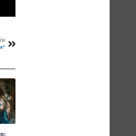
eća
na“
om: