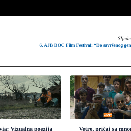
Sljed
6. AJB DOC Film Festival: “Do savršenog ge
via: Vizualna poezija
Vetre, pričaj sa mn