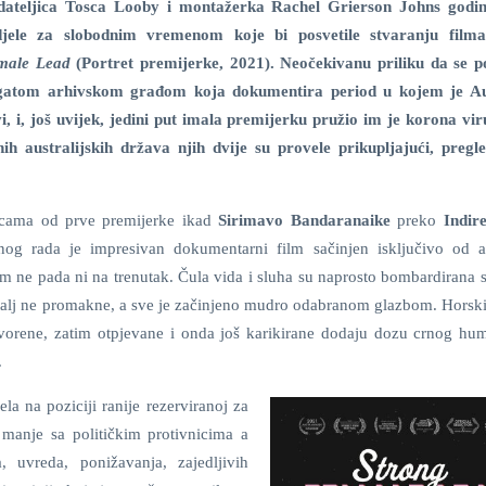
dateljica Tosca Looby i montažerka Rachel Grierson Johns godi
djele za slobodnim vremenom koje bi posvetile stvaranju fil
male Lead
(Portret premijerke, 2021). Neočekivanu priliku da se 
gatom arhivskom građom koja dokumentira period u kojem je Aus
i, i, još uvijek, jedini put imala premijerku pružio im je korona vir
ih australijskih država njih dvije su provele prikupljajući, pregle
ricama od prve premijerke ikad
Sirimavo Bandaranaike
preko
Indir
ednog rada je impresivan dokumentarni film sačinjen isključivo od a
tam ne pada ni na trenutak. Čula vida i sluha su naprosto bombardirana 
etalj ne promakne, a sve je začinjeno mudro odabranom glazbom. Horski
ovorene, zatim otpjevane i onda još karikirane dodaju dozu crnog hu
.
la na poziciji ranije rezerviranoj za
anje sa političkim protivnicima a
 uvreda, ponižavanja, zajedljivih