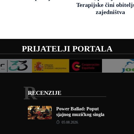
Terapijske čini obitel
zajedništva
PRIJATELJI PORTALA
R
RECENZIJE
Power Ballad: Poput
sjajnog muzičkog singla
05.08.2026.