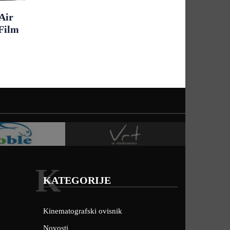
Air
 Film
K
KATEGORIJE
Kinematografski ovisnik
Novosti