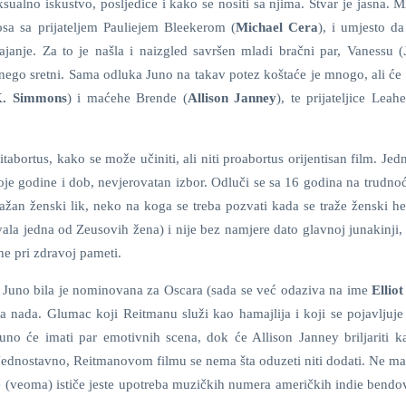
sualno iskustvo, posljedice i kako se nositi sa njima. Stvar je jasna. 
osa sa prijateljem Pauliejem Bleekerom (
Michael Cera
), i umjesto da
ajanje. Za to je našla i naizgled savršen mladi bračni par, Vanessu (
še nego sretni. Sama odluka Juno na takav potez koštaće je mnogo, ali će 
K. Simmons
) i maćehe Brende (
Allison Janney
), te prijateljice Leahe
tabortus, kako se može učiniti, ali niti proabortus orijentisan film. Je
oje godine i dob, nevjerovatan izbor. Odluči se sa 16 godina na trudnoć
nažan ženski lik, neko na koga se treba pozvati kada se traže ženski he
vala jedna od Zeusovih žena) i nije bez namjere dato glavnoj junakinji,
ane pri zdravoj pameti.
e Juno bila je nominovana za Oscara (sada se već odaziva na ime
Ellio
a nada. Glumac koji Reitmanu služi kao hamajlija i koji se pojavljuje
o će imati par emotivnih scena, dok će Allison Janney briljariti k
 Jednostavno, Reitmanovom filmu se nema šta oduzeti niti dodati. Ne m
e (veoma) ističe jeste upotreba muzičkih numera američkih indie bendov