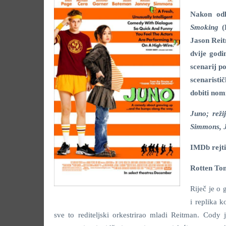
Nakon odl
Smoking
(
Jason Reit
dvije godi
scenarij p
scenaristi
dobiti nomi
Juno; reži
Simmons, J
IMDb rejti
Rotten To
Riječ je o
i replika k
sve to rediteljski orkestrirao mladi Reitman. Cody