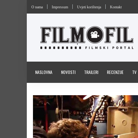
O nama
Impressum
Uvjeti korištenja
Kontakt
NASLOVNA
NOVOSTI
TRAILERI
RECENZIJE
TV