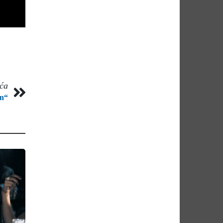
eća
en“