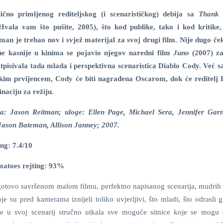
ično primljenog rediteljskog (i scenarističkog) debija sa
Thank 
Hvala vam što pušite, 2005), što kod publike, tako i kod kritike, 
man je trebao nov i svjež materijal za svoj drugi film. Nije dugo če
ne kasnije u kinima se pojavio njegov naredni film
Juno
(2007) za
otpisivala tada mlada i perspektivna scenaristica Diablo Cody. Već s
čkim prvijencem, Cody će biti nagrađena Oscarom, dok će reditelj
naciju za režiju.
ja: Jason Reitman; uloge: Ellen Page, Michael Sera, Jennifer Garn
ason Bateman, Allison Janney; 2007.
ng: 7.4/10
matoes rejting: 93%
 gotovo savršenom malom filmu, perfektno napisanog scenarija, mudrih 
oje su pred kamerama iznijeli toliko uvjerljivi, što mladi, što odrasli 
 je u svoj scenarij stručno utkala sve moguće sitnice koje se mogu 