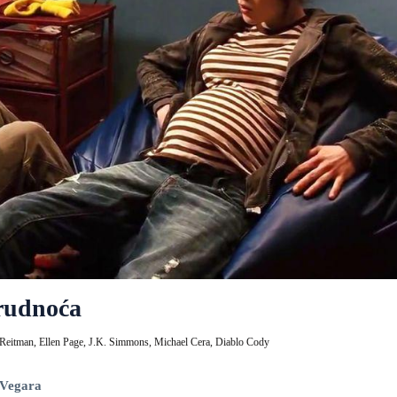
trudnoća
 Reitman,
Ellen Page,
J.K. Simmons,
Michael Cera,
Diablo Cody
 Vegara