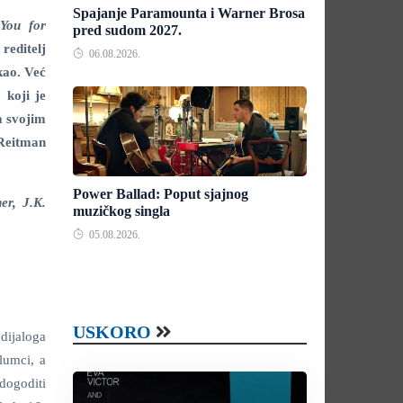
Spajanje Paramounta i Warner Brosa
You for
pred sudom 2027.
reditelj
06.08.2026.
kao. Već
 koji je
a svojim
 Reitman
Power Ballad: Poput sjajnog
er, J.K.
muzičkog singla
05.08.2026.
USKORO
dijaloga
glumci, a
dogoditi