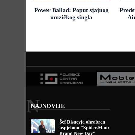
Power Ballad: Poput sjajnog
Preds
muzičkog singla
Ai
N
NAJNOVIJE
Šef Disneyja ohrabren
uspjehom "Spider-Man:
Brand New Day"