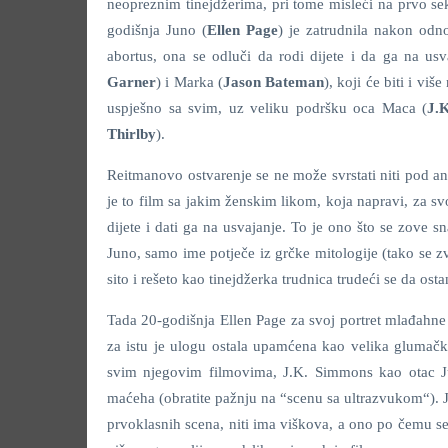
neopreznim tinejdžerima, pri tome misleći na prvo sek
godišnja Juno (
Ellen Page
) je zatrudnila nakon odn
abortus, ona se odluči da rodi dijete i da ga na usv
Garner
) i Marka (
Jason Bateman
), koji će biti i vi
uspješno sa svim, uz veliku podršku oca Maca (
J.
Thirlby
).
Reitmanovo ostvarenje se ne može svrstati niti pod ani
je to film sa jakim ženskim likom, koja napravi, za sv
dijete i dati ga na usvajanje. To je ono što se zove s
Juno, samo ime potječe iz grčke mitologije (tako se z
sito i rešeto kao tinejdžerka trudnica trudeći se da ost
Tada 20-godišnja Ellen Page za svoj portret mlađahn
za istu je ulogu ostala upamćena kao velika glumačk
svim njegovim filmovima, J.K. Simmons kao otac Jun
maćeha (obratite pažnju na “scenu sa ultrazvukom“).
prvoklasnih scena, niti ima viškova, a ono po čemu s