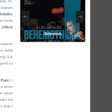
Mlada 16-
 napravi
Jennifer
se nositi
 (
Olivia
How To Rob A Bank
Heart of the Beast
By Any Means
Behemoth
dnostavno
u, roditi
roji. Lik
 proći će
t Page
), i
 u skoro
ao njena
anjka mu
a koje i