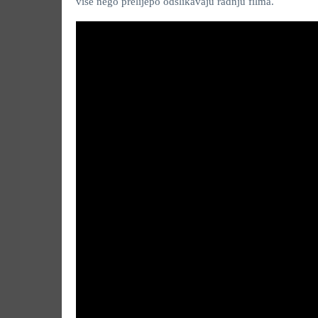
više nego prelijepo odslikavaju radnju filma.